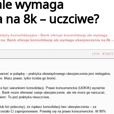
 ale wymaga
 na 8k – uczciwe?
edyty konsolidacyjne
›
Bank oferuje konsolidację ale wymaga
na: Bank oferuje konsolidację ale wymaga ubezpieczenia na 8k –
#10672
CYTAT
awrzeć w pułapkę – praktyka obowiązkowego ubezpieczenia jest nielegalna,
ze. Masz prawo, tylko trzeba go bronić.
że być warunkiem konsolidacji. Prawo konsumenckie (UOKIK) wyraźnie
. Bank może oferować swoje ubezpieczenie, ale nie może go narzucać,
em. To jest praktyka nieuczciwa.
ub list polecony), że żądasz konsolidacji bez ubezpieczenia – za
zostało Ci zaproponowane. Powołaj się na prawo konsumenckie. W 90%