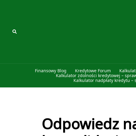
Przejdź
do
treści
Szukaj
Finansowy Blog
Kredytowe Forum
Kalkula
Kalkulator zdolności kredytowej – spra
Kalkulator nadpłaty kredytu – 
Odpowiedz na