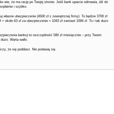
o wie, że ma rację po Twojej stronie. Jeśli bank uparcie odmawia, idź do
zpłatnie i szybko.
nuj własne ubezpieczenie (4500 zł z zewnętrznej firmy). To będzie 3700 zł
 zł + około 63 zł za ubezpieczenie = 1043 zł zamiast 1094 zł. To i tak dużo
bezpieczenia banku) to oszczędność 580 zł miesięcznie – przy Twoim
 dużo. Warta walki.
liczy, że się poddasz. Nie podawaj się.