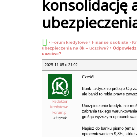
konsolidację
ubezpieczenia
›
Forum kredytowe
›
Finanse osobiste
›
Kr
ubezpieczenia na 8k – uczciwe?
›
Odpowiedz 
uczciwe?
2025-11-05 o 21:02
Cześć!
Bank faktycznie próbuje Cię z
ale banki to robią prawie zaws
Redaktor
Ubezpieczenie kredytu nie mo
Kredytowe-
zabrania takiego warunkowania
Forum.pl
grożąc wyższym oprocentowani
Klucznik
Napisz do banku pismo (email l
oprocentowaniem 9,8%, które 