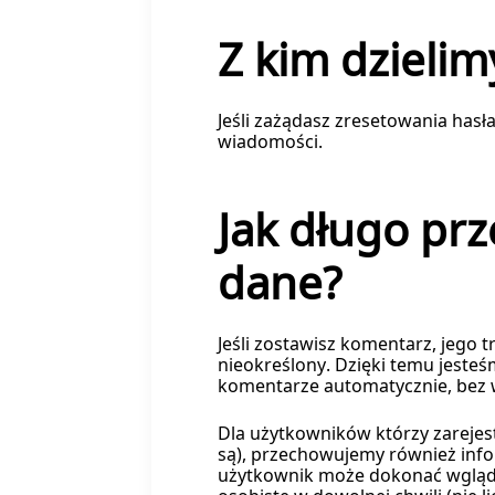
Z kim dzielim
Jeśli zażądasz zresetowania hasł
wiadomości.
Jak długo pr
dane?
Jeśli zostawisz komentarz, jego
nieokreślony. Dzięki temu jesteś
komentarze automatycznie, bez w
Dla użytkowników którzy zarejestr
są), przechowujemy również inf
użytkownik może dokonać wglądu