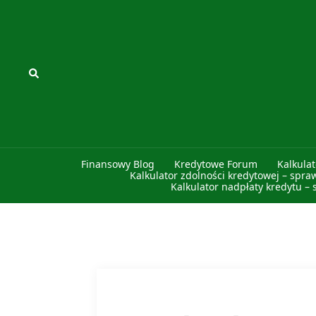
Przejdź
do
treści
Szukaj
Finansowy Blog
Kredytowe Forum
Kalkula
Kalkulator zdolności kredytowej – spra
Kalkulator nadpłaty kredytu – 