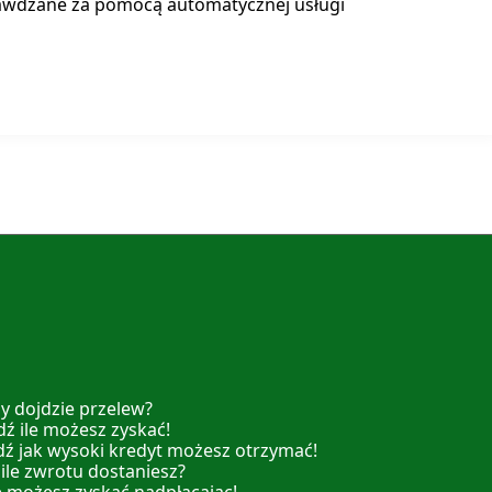
awdzane za pomocą automatycznej usługi
y dojdzie przelew?
ź ile możesz zyskać!
dź jak wysoki kredyt możesz otrzymać!
 ile zwrotu dostaniesz?