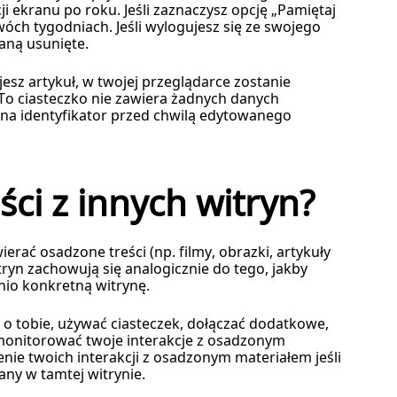
i ekranu po roku. Jeśli zaznaczysz opcję „Pamiętaj
óch tygodniach. Jeśli wylogujesz się ze swojego
aną usunięte.
jesz artykuł, w twojej przeglądarce zostanie
To ciasteczko nie zawiera żadnych danych
 na identyfikator przed chwilą edytowanego
ci z innych witryn?
ierać osadzone treści (np. filmy, obrazki, artykuły
itryn zachowują się analogicznie do tego, jakby
io konkretną witrynę.
 o tobie, używać ciasteczek, dołączać dodatkowe,
monitorować twoje interakcje z osadzonym
enie twoich interakcji z osadzonym materiałem jeśli
any w tamtej witrynie.