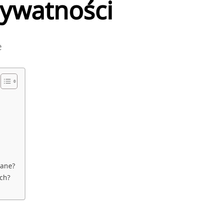
rywatności
e
dane?
ch?