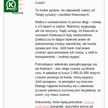
Cześć!
Kredytowe-
Forum.pl
To trudne pytanie, bo odpowiedź zależy od
Klucznik
Twojej sytuacji i zasobów finansowych.
Walka o unieważnienie to proces długi – mówię
o 2-5 latach w sądzie. Niektórzy wygrywają,
ale nie wszyscy. Sądy uznają, że klauzule w
umowach frankowych były niedozwolone
(zwłaszcza te dające bankowi prawo do
jednostronnej zmiany warunków), ale każda
sprawa jest inna. Jeśli bank miał prawo
zmienić oprocentowanie lub marżę, a robił to
transparentnie – trudniej wygrać.
Potrzebujesz adwokata specjalizującego się
we frankach – bez niego szanse są bliskie
zeru. A adwokat to koszt 2 000-10 000 złotych,
czasem prowizja od kwoty, którą wygrasz.
Jeśli przegrasz, te pieniądze są stracone.
Dlatego najpierw konsultuj się u adwokata
(czasem pierwsza rozmowa jest bezpłatna), on
oceni, czy masz szanse.
Dokumenty, które będą potrzebne:
umowa
kredytowa
(oryginał), wszystkie pisma od