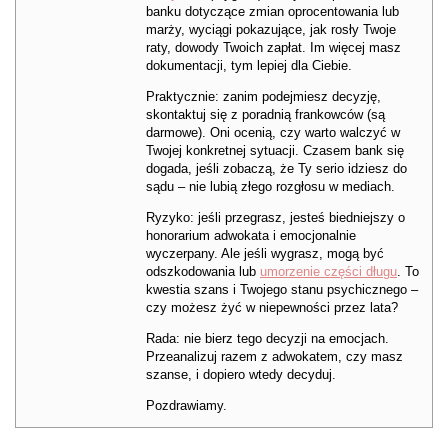
banku dotyczące zmian oprocentowania lub
marży, wyciągi pokazujące, jak rosły Twoje
raty, dowody Twoich zapłat. Im więcej masz
dokumentacji, tym lepiej dla Ciebie.
Praktycznie: zanim podejmiesz decyzję,
skontaktuj się z poradnią frankowców (są
darmowe). Oni ocenią, czy warto walczyć w
Twojej konkretnej sytuacji. Czasem bank się
dogada, jeśli zobaczą, że Ty serio idziesz do
sądu – nie lubią złego rozgłosu w mediach.
Ryzyko: jeśli przegrasz, jesteś biedniejszy o
honorarium adwokata i emocjonalnie
wyczerpany. Ale jeśli wygrasz, mogą być
odszkodowania lub
umorzenie części długu
. To
kwestia szans i Twojego stanu psychicznego –
czy możesz żyć w niepewności przez lata?
Rada: nie bierz tego decyzji na emocjach.
Przeanalizuj razem z adwokatem, czy masz
szanse, i dopiero wtedy decyduj.
Pozdrawiamy.