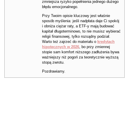
zmniejsza ryzyko popełnienia jednego dużego
błędu emocjonalnego.
Przy Twoim opisie kluczowy jest właśnie
sposób myślenia: jeśli nadpłata daje Ci spokój
i obniża ciężar raty, a ETF-y mają budować
kapitał długoterminowo, to nie musisz wybierać
religii finansowej, tylko rozsądny podział.
Warto też zajrzeć do materiału o
kredytach
hipotecznych w 2026
, bo przy zmiennej
stopie sam komfort niższego zadłużenia bywa
ważniejszy niż pogoń za teoretycznie wyższą
stopą zwrotu.
Pozdrawiamy.