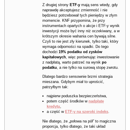
Z drugiej strony
ETF-y
mają sens wtedy, gdy
naprawdę akceptujesz zmienność i nie
będziesz potrzebował tych pieniędzy w złym
momencie. KNF przypomina, że przy
instrumentach opartych o akcje i ETF-y wynik
inwestycji może być inny niż oczekiwany, a w
krótszym okresie wahania cen bywają silne.
Czyli to nie jest zły kierunek, tylko taki, który
wymaga odporności na spadki. Do tego
dochodzi
19% podatku od zysków
kapitałowych
, więc porównując inwestowanie
z nadpłatą, warto patrzeć na wynik
po
podatku
, a nie tylko na surową stopę zwrotu.
Dlatego bardzo sensownie brzmi strategia
mieszana. Gdybym miał to uprościć,
patrzyłbym tak:
najpierw poduszka bezpieczeństwa,
potem część środków w
nadpłatę
kredytu
,
a część w
ETF-y na szeroki indeks
.
Nie dlatego, że „połowa na pół” to magiczna
proporcja, tylko dlatego, że taki układ