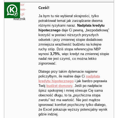
Redaktor
Cześć!
Kredytowe-
Forum.pl
Ja bym tu nie wybierał skrajności, tylko
Klucznik
potraktował temat jak zarządzanie dwoma
różnymi ryzykami naraz.
Nadpłata kredytu
hipotecznego
daje Ci pewną, „bezpodatkową”
korzyść w postaci niższych przyszłych
odsetek i przy zmiennej stopie dodatkowo
zmniejsza wrażliwość budżetu na kolejne
ruchy stóp. Dziś stopa referencyjna NBP
wynosi
3,75%
, więc kredyt na zmiennej stopie
nadal nie jest czymś, co można lekko
zignorować.
Dlatego przy takim dylemacie najpierw
policzyłbym, ile realnie daje Ci
nadpłata
kredytu hipotecznego
i jak bardzo poprawia
Twój
budżet domowy
. Jeśli po nadpłacie
śpisz spokojniej i mniej stresuje Cię sama
obecność długu, to ta „psychiczna stopa
zwrotu” też ma wartość. Nie jest mądrze
ignorować komfort psychiczny tylko dlatego,
że Excel pokazuje wyższy potencjalny wynik
gdzie indziej.