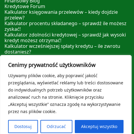
Finansowy Blog
Kredytowe Forum
Kalkulator księgowania przelewów – kiedy dojdzie
przelew?
Kalkulator procentu składanego – sprawdź ile możesz
zyskać!
Kalkulator zdolności kredytowej – sprawdź jak wysoki
kredyt możesz otrzymać!
Kalkulator wcześniejszej spłaty kredytu – ile zwrotu
dostaniesz?
Kalkulator nadpłaty kredytu – sprawdź ile możesz
zyskać nadpłacając!
Cenimy prywatność użytkowników
Leksykon Finansowy
Polityka prywatności
Używamy plików cookie, aby poprawić jakość
O nas
przeglądania, wyświetlać reklamy lub treści dostosowane
do indywidualnych potrzeb użytkowników oraz
analizować ruch na stronie. Kliknięcie przycisku
„Akceptuj wszystkie” oznacza zgodę na wykorzystywanie
przez nas plików cookie.
© 2026
Kredytowe Forum
stworzone specjalnie dla
Ciebie! Wspierane przez
Sydney
Dostosuj
Odrzucać
Akceptuj wszystko