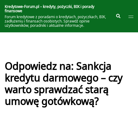
Przejdź
do
Kredytowe-Forum.pl – kredyty, pożyczki, BIK i porady
finansowe
treści
Prze
Szukaj
Forum kredytowe z poradami o kredytach, pożyczkach, BIK,
me
zadłużeniu i finansach osobistych. Sprawdź opinie
użytkowników, poradniki i aktualne informacje.
Odpowiedz na: Sankcja
kredytu darmowego – czy
warto sprawdzać starą
umowę gotówkową?