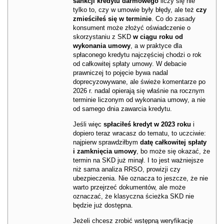
sankcji kredytu darmowego
liczy się nie
tylko to, czy w umowie były błędy, ale też
czy
zmieściłeś się w terminie
. Co do zasady
konsument może złożyć oświadczenie o
skorzystaniu z SKD
w ciągu roku od
wykonania umowy
, a w praktyce dla
spłaconego kredytu najczęściej chodzi o rok
od całkowitej spłaty umowy. W debacie
prawniczej to pojęcie bywa nadal
doprecyzowywane, ale świeże komentarze po
2026 r. nadal opierają się właśnie na rocznym
terminie liczonym od wykonania umowy, a nie
od samego dnia zawarcia kredytu.
Jeśli więc
spłaciłeś kredyt w 2023 roku
i
dopiero teraz wracasz do tematu, to uczciwie:
najpierw sprawdziłbym
datę całkowitej spłaty
i zamknięcia umowy
, bo może się okazać, że
termin na SKD już minął. I to jest ważniejsze
niż sama analiza RRSO, prowizji czy
ubezpieczenia. Nie oznacza to jeszcze, że nie
warto przejrzeć dokumentów, ale może
oznaczać, że klasyczna ścieżka SKD nie
będzie już dostępna.
Jeżeli chcesz zrobić wstępną weryfikację