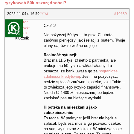
ryzykować 50k oszczędności?
2025-11-04 o 16:59
#10639
CYTAT
Redaktor
Cześć!
Kredytowe-
Forum.pl
Nie pożyczaj 50 tys. – to grozi Ci utratą
Klucznik
zarówno pieniędzy, jak i relacji z bratem. Twoje
plany są równie ważne co jego.
Realność sytuacji:
Brat ma 11,5 tys. zł netto z partnerką, ale
brakuje mu 50 tys. na wkład własny. To
oznacza, że bank uważa go za
pogranicze
zdolności kredytowej
. Jeśli mu pożyczysz,
będzie spłacać zarówno hipotekę, jak i Tobie –
to zwiększa jego ryzyko zapaści finansowej.
Nie da Ci 1400 zł miesięcznie, bo będzie
zaciskać pas na bieżące wydatki.
Hipoteka na mieszkaniu jako
zabezpieczenie:
To teoria. W praktyce: jeśli brat nie będzie
spłacał, będziesz musiał go pozwać, czekać
na sąd, wykluczać z lokalu. W międzyczasie