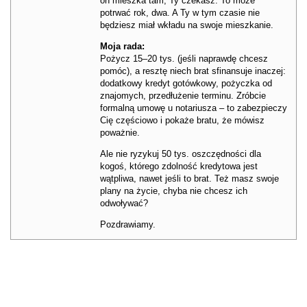
on mieszka tam, Ty czekasz. To może
potrwać rok, dwa. A Ty w tym czasie nie
będziesz miał wkładu na swoje mieszkanie.
Moja rada:
Pożycz 15–20 tys. (jeśli naprawdę chcesz
pomóc), a resztę niech brat sfinansuje inaczej:
dodatkowy kredyt gotówkowy, pożyczka od
znajomych, przedłużenie terminu. Zróbcie
formalną umowę u notariusza – to zabezpieczy
Cię częściowo i pokaże bratu, że mówisz
poważnie.
Ale nie ryzykuj 50 tys. oszczędności dla
kogoś, którego zdolność kredytowa jest
wątpliwa, nawet jeśli to brat. Też masz swoje
plany na życie, chyba nie chcesz ich
odwoływać?
Pozdrawiamy.