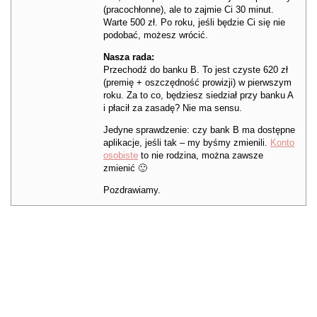
(pracochłonne), ale to zajmie Ci 30 minut.
Warte 500 zł. Po roku, jeśli będzie Ci się nie
podobać, możesz wrócić.
Nasza rada:
Przechodź do banku B. To jest czyste 620 zł
(premię + oszczędność prowizji) w pierwszym
roku. Za to co, będziesz siedział przy banku A
i płacił za zasadę? Nie ma sensu.
Jedyne sprawdzenie: czy bank B ma dostępne
aplikacje, jeśli tak – my byśmy zmienili.
Konto
osobiste
to nie rodzina, można zawsze
zmienić 🙂
Pozdrawiamy.