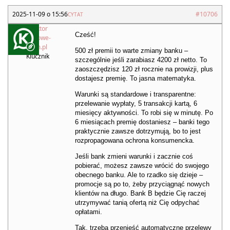
2025-11-09 o 15:56
#10706
CYTAT
Redaktor
Cześć!
Kredytowe-
Forum.pl
500 zł premii to warte zmiany banku –
Klucznik
szczególnie jeśli zarabiasz 4200 zł netto. To
zaoszczędzisz 120 zł rocznie na prowizji, plus
dostajesz premię. To jasna matematyka.
Warunki są standardowe i transparentne:
przelewanie wypłaty, 5 transakcji kartą, 6
miesięcy aktywności. To robi się w minutę. Po
6 miesiącach premię dostaniesz – banki tego
praktycznie zawsze dotrzymują, bo to jest
rozpropagowana ochrona konsumencka.
Jeśli bank zmieni warunki i zacznie coś
pobierać, możesz zawsze wrócić do swojego
obecnego banku. Ale to rzadko się dzieje –
promocje są po to, żeby przyciągnąć nowych
klientów na długo. Bank B będzie Cię raczej
utrzymywać tanią ofertą niż Cię odpychać
opłatami.
Tak, trzeba przenieść automatyczne przelewy