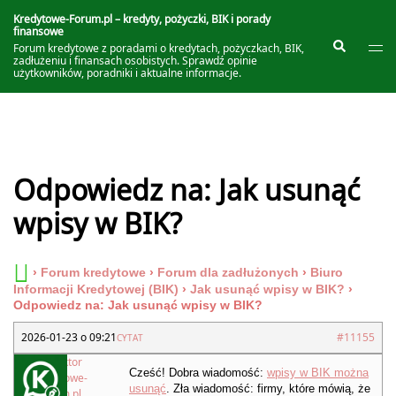
Przejdź
do
Kredytowe-Forum.pl – kredyty, pożyczki, BIK i porady
finansowe
treści
Prze
Szukaj
Forum kredytowe z poradami o kredytach, pożyczkach, BIK,
me
zadłużeniu i finansach osobistych. Sprawdź opinie
użytkowników, poradniki i aktualne informacje.
Odpowiedz na: Jak usunąć
wpisy w BIK?
›
Forum kredytowe
›
Forum dla zadłużonych
›
Biuro
Informacji Kredytowej (BIK)
›
Jak usunąć wpisy w BIK?
›
Odpowiedz na: Jak usunąć wpisy w BIK?
2026-01-23 o 09:21
#11155
CYTAT
Redaktor
Cześć! Dobra wiadomość:
wpisy w BIK można
Kredytowe-
usunąć
. Zła wiadomość: firmy, które mówią, że
Forum.pl