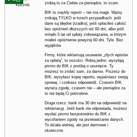
zrobią to za Ciebie za pieniądze, to scam.
Klucznik
BIK to zwykły rejestr – nie ma magii. Wpisy
znikają TYLKO w trzech przypadkach: jeśli
dane są błędne (rzadko), jeśli spłaciłeś całość
bez opóźnień dłuższych niż 60 dni, albo jeśli
minęło 5 lat od spłaty zobowiązania, w którym
miałeś opóźnienie powyżej 60 dni. Tyle. Bez
wyjątków.
Firmy, które reklamują usuwanie „złych wpisów
za opłatą”, to oszuści. Robią jedno: wysyłają
pismo do BIK z prośbą o usunięcie. Ty
możesz to zrobić sam, za darmo. Piszesz do
BIK, wysyłasz kopię raportu, wyjaśniasz swoją
sprawę, i czekasz odpowiedź. Czasem BIK
wyraża zgodę, czasem nie – ale pieniądze za
to nie będą Ci potrzebne.
Druga rzecz: bank ma 30 dni na odpowiedź na
reklamację. Jeśli bank nie odpowiada, możesz
wysłać pismo bezpośrednio do BIK z
wycofaniem zgody na przetwarzanie danych.
To działa wolniej, ale jest darmowe i
skuteczne.