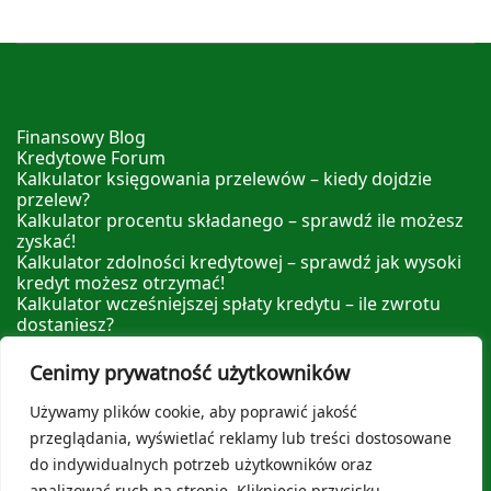
Finansowy Blog
Kredytowe Forum
Kalkulator księgowania przelewów – kiedy dojdzie
przelew?
Kalkulator procentu składanego – sprawdź ile możesz
zyskać!
Kalkulator zdolności kredytowej – sprawdź jak wysoki
kredyt możesz otrzymać!
Kalkulator wcześniejszej spłaty kredytu – ile zwrotu
dostaniesz?
Kalkulator nadpłaty kredytu – sprawdź ile możesz
zyskać nadpłacając!
Cenimy prywatność użytkowników
Leksykon Finansowy
Polityka prywatności
Używamy plików cookie, aby poprawić jakość
O nas
przeglądania, wyświetlać reklamy lub treści dostosowane
do indywidualnych potrzeb użytkowników oraz
analizować ruch na stronie. Kliknięcie przycisku