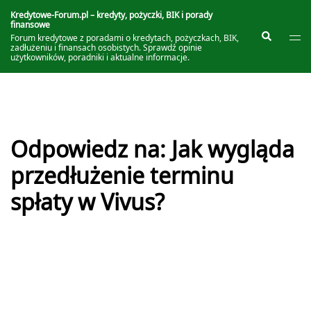
Przejdź
do
Kredytowe-Forum.pl – kredyty, pożyczki, BIK i porady
finansowe
treści
Prze
Szukaj
Forum kredytowe z poradami o kredytach, pożyczkach, BIK,
me
zadłużeniu i finansach osobistych. Sprawdź opinie
użytkowników, poradniki i aktualne informacje.
Odpowiedz na: Jak wygląda
przedłużenie terminu
spłaty w Vivus?