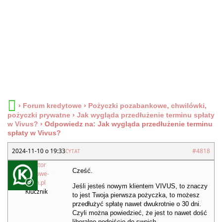
›
Forum kredytowe
›
Pożyczki pozabankowe, chwilówki,
pożyczki prywatne
›
Jak wygląda przedłużenie terminu spłaty
w Vivus?
›
Odpowiedz na: Jak wygląda przedłużenie terminu
spłaty w Vivus?
2024-11-10 o 19:33
#4818
CYTAT
Redaktor
Cześć.
Kredytowe-
Forum.pl
Jeśli jesteś nowym klientem VIVUS, to znaczy
Klucznik
to jest Twoja pierwsza pożyczka, to możesz
przedłużyć spłatę nawet dwukrotnie o 30 dni.
Czyli można powiedzieć, że jest to nawet dość
liberalne podejście do swoich