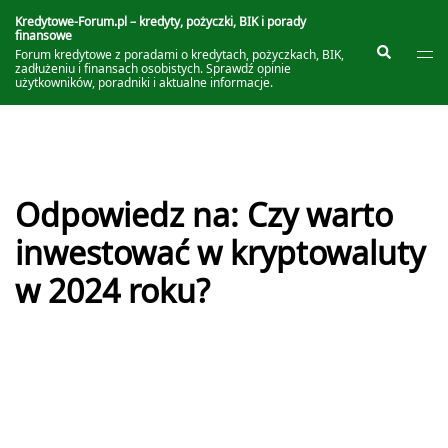
Przejdź
do
Kredytowe-Forum.pl – kredyty, pożyczki, BIK i porady
finansowe
treści
Prze
Szukaj
Forum kredytowe z poradami o kredytach, pożyczkach, BIK,
me
zadłużeniu i finansach osobistych. Sprawdź opinie
użytkowników, poradniki i aktualne informacje.
Odpowiedz na: Czy warto
inwestować w kryptowaluty
w 2024 roku?