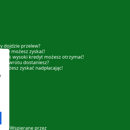
y dojdzie przelew?
ź ile możesz zyskać!
dź jak wysoki kredyt możesz otrzymać!
 ile zwrotu dostaniesz?
e możesz zyskać nadpłacając!
e
ebie! Wspierane przez