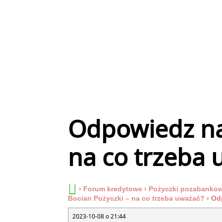
Odpowiedz na:
na co trzeba 
›
Forum kredytowe
›
Pożyczki pozabankowe
Bocian Pożyczki – na co trzeba uważać?
›
Od
2023-10-08 o 21:44