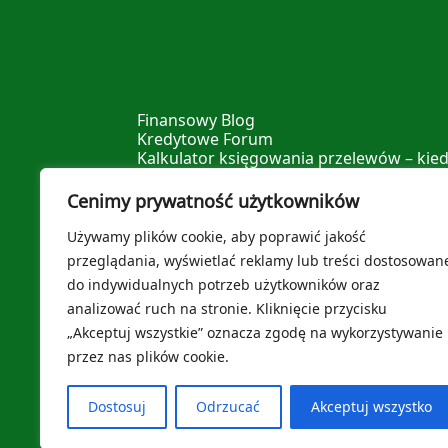
Finansowy Blog
Kredytowe Forum
Kalkulator księgowania przelewów – kied
Kalkulator procentu składanego – sprawd
Kalkulator zdolności kredytowej – spraw
Cenimy prywatność użytkowników
Kalkulator wcześniejszej spłaty kredytu –
Kalkulator nadpłaty kredytu – sprawdź il
Używamy plików cookie, aby poprawić jakość
Leksykon Finansowy
przeglądania, wyświetlać reklamy lub treści dostosowan
Polityka prywatności
do indywidualnych potrzeb użytkowników oraz
O nas
analizować ruch na stronie. Kliknięcie przycisku
„Akceptuj wszystkie” oznacza zgodę na wykorzystywanie
przez nas plików cookie.
Dostosuj
Odrzucać
Akceptuj wszystko
© 2026
Kredytowe Forum
stworzone specjalnie dla Ci