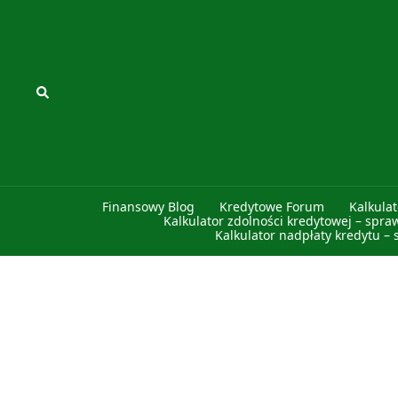
Przejdź
do
treści
Szukaj
Finansowy Blog
Kredytowe Forum
Kalkula
Kalkulator zdolności kredytowej – spra
Kalkulator nadpłaty kredytu – 