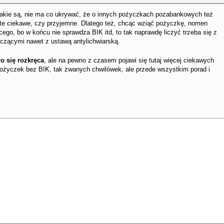
jakie są, nie ma co ukrywać, że o innych pożyczkach pozabankowych też
e te ciekawe, czy przyjemne. Dlatego też, chcąc wziąć pożyczkę, nomen
ego, bo w końcu nie sprawdza BIK itd, to tak naprawdę liczyć trzeba się z
czącymi nawet z ustawą antylichwiarską.
o się rozkręca
, ale na pewno z czasem pojawi się tutaj więcej ciekawych
 pożyczek bez BIK, tak zwanych chwilówek, ale przede wszystkim porad i