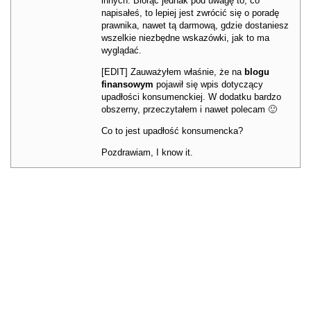
innych. Biorąc jednak pod uwagę to, co
napisałeś, to lepiej jest zwrócić się o poradę
prawnika, nawet tą darmową, gdzie dostaniesz
wszelkie niezbędne wskazówki, jak to ma
wyglądać.
[EDIT] Zauważyłem właśnie, że na
blogu
finansowym
pojawił się wpis dotyczący
upadłości konsumenckiej. W dodatku bardzo
obszerny, przeczytałem i nawet polecam 🙂
Co to jest upadłość konsumencka?
Pozdrawiam, I know it.