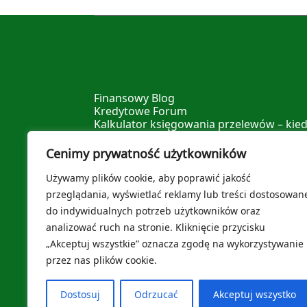
Finansowy Blog
Kredytowe Forum
Kalkulator księgowania przelewów – kied
Kalkulator procentu składanego – sprawd
Kalkulator zdolności kredytowej – spraw
Cenimy prywatność użytkowników
Kalkulator wcześniejszej spłaty kredytu –
Kalkulator nadpłaty kredytu – sprawdź il
Używamy plików cookie, aby poprawić jakość
Leksykon Finansowy
przeglądania, wyświetlać reklamy lub treści dostosowan
Polityka prywatności
do indywidualnych potrzeb użytkowników oraz
O nas
analizować ruch na stronie. Kliknięcie przycisku
„Akceptuj wszystkie” oznacza zgodę na wykorzystywanie
przez nas plików cookie.
Dostosuj
Odrzucać
Akceptuj wszystko