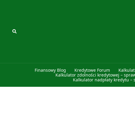
Przejdź
do
treści
Szukaj
Finansowy Blog
Kredytowe Forum
Kalkula
Kalkulator zdolności kredytowej – spra
Kalkulator nadpłaty kredytu – 