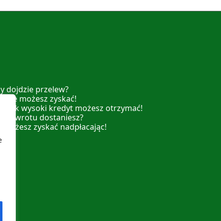
y dojdzie przelew?
ź ile możesz zyskać!
dź jak wysoki kredyt możesz otrzymać!
 ile zwrotu dostaniesz?
e możesz zyskać nadpłacając!
e