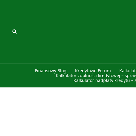
Przejdź
do
treści
Szukaj
Finansowy Blog
Kredytowe Forum
Kalkula
Kalkulator zdolności kredytowej – spra
Kalkulator nadpłaty kredytu – 