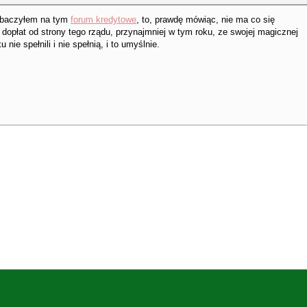
 zobaczyłem na tym
forum kredytowe
, to, prawdę mówiąc, nie ma co się
opłat od strony tego rządu, przynajmniej w tym roku, ze swojej magicznej
ku nie spełnili i nie spełnią, i to umyślnie.