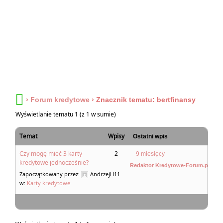
›
Forum kredytowe
›
Znacznik tematu: bertfinansy
Wyświetlanie tematu 1 (z 1 w sumie)
Temat
Wpisy
Ostatni wpis
Czy mogę mieć 3 karty
2
9 miesięcy
kredytowe jednocześnie?
Redaktor Kredytowe-Forum.pl
Zapoczątkowany przez:
AndrzejH11
w:
Karty kredytowe