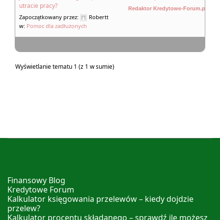
utracie pracy?
Redaktor Kredytowe-Forum.pl
Zapoczątkowany przez:
Robertt
w:
Pomoc dla zadłużonych
Wyświetlanie tematu 1 (z 1 w sumie)
Finansowy Blog
Kredytowe Forum
Kalkulator księgowania przelewów – kiedy dojdzie
przelew?
Kalkulator procentu składanego – sprawdź ile możesz