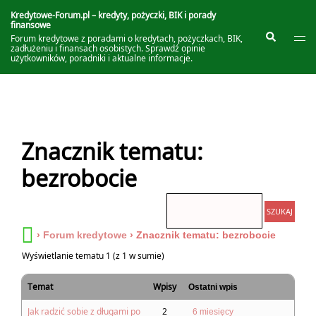
Przejdź
do
Kredytowe-Forum.pl – kredyty, pożyczki, BIK i porady
finansowe
treści
Prze
Szukaj
Forum kredytowe z poradami o kredytach, pożyczkach, BIK,
me
zadłużeniu i finansach osobistych. Sprawdź opinie
użytkowników, poradniki i aktualne informacje.
Znacznik tematu:
bezrobocie
›
Forum kredytowe
›
Znacznik tematu: bezrobocie
Wyświetlanie tematu 1 (z 1 w sumie)
Temat
Wpisy
Ostatni wpis
Jak radzić sobie z długami po
2
6 miesięcy