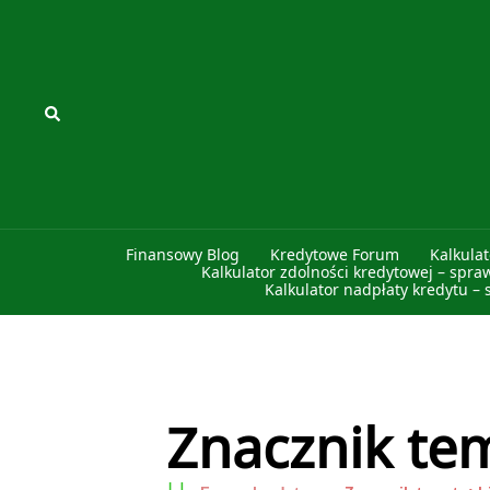
Przejdź
do
treści
Szukaj
Finansowy Blog
Kredytowe Forum
Kalkula
Kalkulator zdolności kredytowej – spra
Kalkulator nadpłaty kredytu – 
Znacznik tem