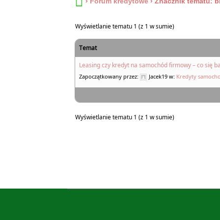
›
Forum kredytowe
›
Znacznik tematu: b
Wyświetlanie tematu 1 (z 1 w sumie)
Temat
Leasing czy kredyt na samochód firmowy – co się ba
Zapoczątkowany przez:
Jacek19
w:
Kredyty samoch
Wyświetlanie tematu 1 (z 1 w sumie)