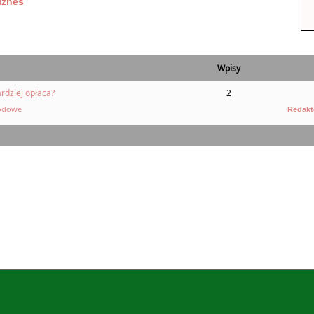
iznes
Wpisy
rdziej opłaca?
2
odowe
Redakt