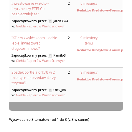
Inwestowanie w złoto –
2
5 miesięcy
fizyczne czy ETF? Co
Redaktor Kredytowe-Forum.pl
bezpieczniejsze?
Zapoczątkowany przez:
Jarek3344
w:
Giełda Papierów Wartościowych
IKE czy zwykłe konto – gdzie
2
9 miesięcy
lepiej inwestować
temu
długoterminowo?
Redaktor Kredytowe-Forum.pl
Zapoczątkowany przez:
KamiloS
w:
Giełda Papierów Wartościowych
Spadek portfela o 15% w 2
2
9 miesięcy
miesiące – sprzedawać czy
Redaktor Kredytowe-Forum.pl
trzymać?
Zapoczątkowany przez:
OlekJJ88
w:
Giełda Papierów Wartościowych
Wyświetlanie 3 tematów - od 1 do 3 (z 3 w sumie)