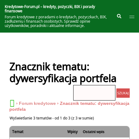
Przejdź
do
Kredytowe-Forum.pl – kredyty, pożyczki, BIK i porady
finansowe
treści
Prze
Szukaj
Forum kredytowe z poradami o kredytach, pożyczkach, BIK,
me
zadłużeniu i finansach osobistych. Sprawdź opinie
użytkowników, poradniki i aktualne informacje.
Znacznik tematu:
dywersyfikacja portfela
›
Forum kredytowe
›
Znacznik tematu: dywersyfikacja
portfela
Wyświetlanie 3 tematów - od 1 do 3 (z 3 w sumie)
Temat
Wpisy
Ostatni wpis