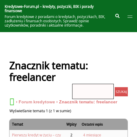
Przejdź
do
Kredytowe-Forum.pl – kredyty, pożyczki, BIK i porady
finansowe
treści
Prze
Szukaj
Forum kredytowe z poradami o kredytach, pożyczkach, BIK,
me
zadłużeniu i finansach osobistych. Sprawdź opinie
użytkowników, poradniki i aktualne informacje.
Znacznik tematu:
freelancer
›
Forum kredytowe
›
Znacznik tematu: freelancer
Wyświetlanie tematu 1 (z 1 w sumie)
Temat
Wpisy
Ostatni wpis
Pierwszy kredyt w życiu – czy
2
4 miesiące