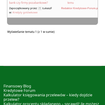
bank czy firmy pozabankowe?
temu
Zapoczątkowany przez:
ŁukaszF
Redaktor Kredytowe-Forum.pl
w:
Kredyty gotówkowe
Wyświetlanie tematu 1 (z 1 w sumie)
Finansowy Blog
Kredytowe Forum
Kalkulator księgowania przelewów – kiedy dojdzie
przelew?
Kalkulator procentu składanego – sprawdź ile możesz