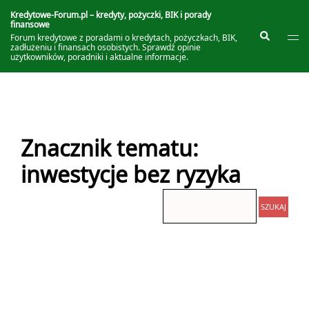
Przejdź
do
Kredytowe-Forum.pl – kredyty, pożyczki, BIK i porady
finansowe
treści
Prze
Szukaj
Forum kredytowe z poradami o kredytach, pożyczkach, BIK,
me
zadłużeniu i finansach osobistych. Sprawdź opinie
użytkowników, poradniki i aktualne informacje.
Znacznik tematu:
inwestycje bez ryzyka