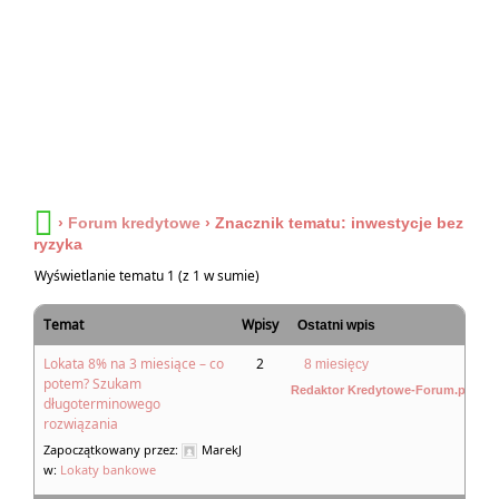
›
Forum kredytowe
›
Znacznik tematu: inwestycje bez
ryzyka
Wyświetlanie tematu 1 (z 1 w sumie)
Temat
Wpisy
Ostatni wpis
Lokata 8% na 3 miesiące – co
2
8 miesięcy
potem? Szukam
Redaktor Kredytowe-Forum.pl
długoterminowego
rozwiązania
Zapoczątkowany przez:
MarekJ
w:
Lokaty bankowe