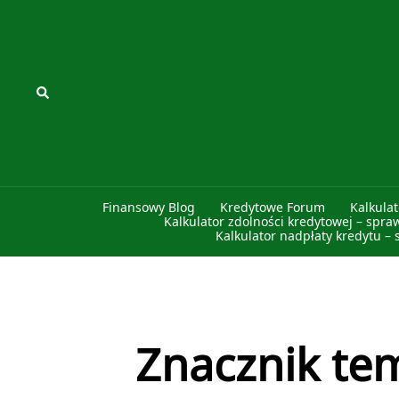
Przejdź
do
treści
Szukaj
Finansowy Blog
Kredytowe Forum
Kalkula
Kalkulator zdolności kredytowej – spra
Kalkulator nadpłaty kredytu – 
Znacznik te