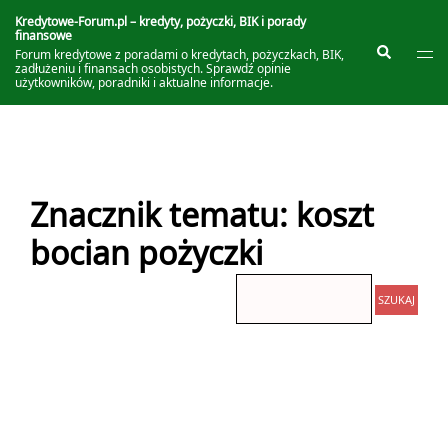
Przejdź
do
Kredytowe-Forum.pl – kredyty, pożyczki, BIK i porady
finansowe
treści
Prze
Szukaj
Forum kredytowe z poradami o kredytach, pożyczkach, BIK,
me
zadłużeniu i finansach osobistych. Sprawdź opinie
użytkowników, poradniki i aktualne informacje.
Znacznik tematu: koszt
bocian pożyczki