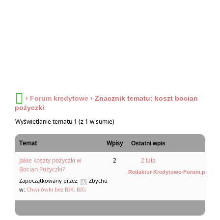
›
Forum kredytowe
›
Znacznik tematu: koszt bocian
pożyczki
Wyświetlanie tematu 1 (z 1 w sumie)
Temat
Wpisy
Ostatni wpis
Jakie koszty pożyczki w
2
2 lata
Bocian Pożyczki?
Redaktor Kredytowe-Forum.pl
Zapoczątkowany przez:
Zbychu
w:
Chwilówki bez BIK, BIG