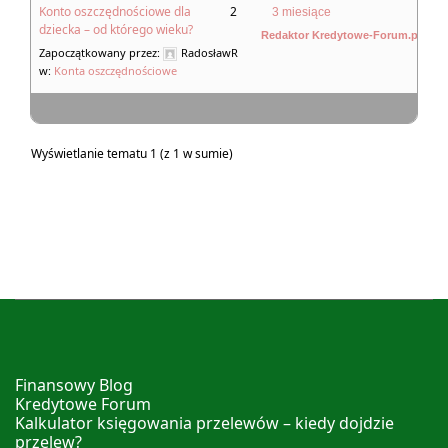
Konto oszczędnościowe dla
2
3 miesiące
dziecka – od którego wieku?
Redaktor Kredytowe-Forum.pl
Zapoczątkowany przez:
RadosławR
w:
Konta oszczędnościowe
Wyświetlanie tematu 1 (z 1 w sumie)
Finansowy Blog
Kredytowe Forum
Kalkulator księgowania przelewów – kiedy dojdzie
przelew?