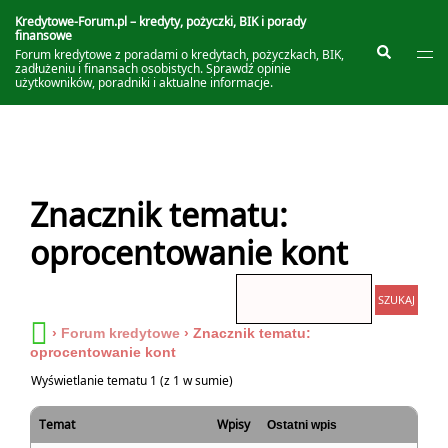
Przejdź
do
Kredytowe-Forum.pl – kredyty, pożyczki, BIK i porady
finansowe
treści
Prze
Szukaj
Forum kredytowe z poradami o kredytach, pożyczkach, BIK,
me
zadłużeniu i finansach osobistych. Sprawdź opinie
użytkowników, poradniki i aktualne informacje.
Znacznik tematu:
oprocentowanie kont
›
Forum kredytowe
›
Znacznik tematu:
oprocentowanie kont
Wyświetlanie tematu 1 (z 1 w sumie)
Temat
Wpisy
Ostatni wpis