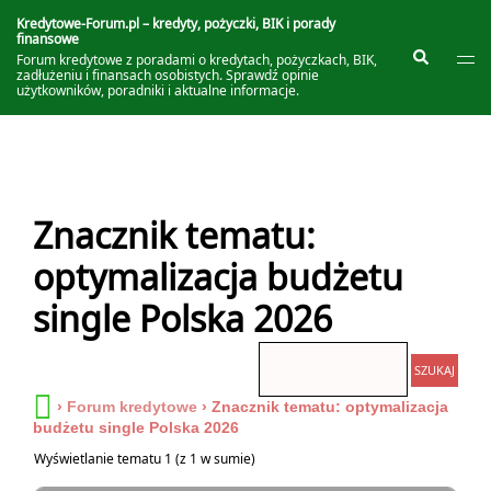
Przejdź
do
Kredytowe-Forum.pl – kredyty, pożyczki, BIK i porady
finansowe
treści
Prze
Szukaj
Forum kredytowe z poradami o kredytach, pożyczkach, BIK,
me
zadłużeniu i finansach osobistych. Sprawdź opinie
użytkowników, poradniki i aktualne informacje.
Znacznik tematu:
optymalizacja budżetu
single Polska 2026
›
Forum kredytowe
›
Znacznik tematu: optymalizacja
budżetu single Polska 2026
Wyświetlanie tematu 1 (z 1 w sumie)