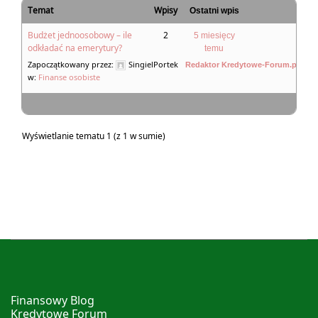
Temat
Wpisy
Ostatni wpis
Budżet jednoosobowy – ile
2
5 miesięcy
odkładać na emerytury?
temu
Zapoczątkowany przez:
SingielPortek
Redaktor Kredytowe-Forum.pl
w:
Finanse osobiste
Wyświetlanie tematu 1 (z 1 w sumie)
Finansowy Blog
Kredytowe Forum