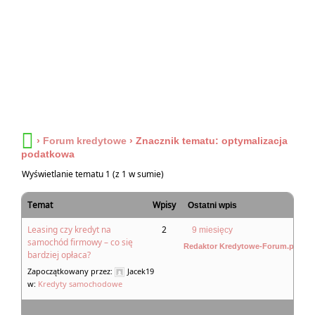
›
Forum kredytowe
›
Znacznik tematu: optymalizacja
podatkowa
Wyświetlanie tematu 1 (z 1 w sumie)
Temat
Wpisy
Ostatni wpis
Leasing czy kredyt na
2
9 miesięcy
samochód firmowy – co się
Redaktor Kredytowe-Forum.pl
bardziej opłaca?
Zapoczątkowany przez:
Jacek19
w:
Kredyty samochodowe