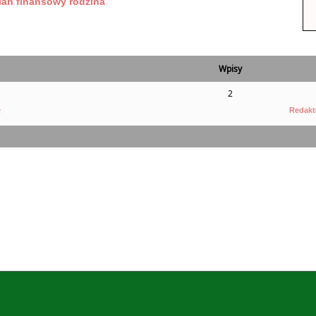
lan finansowy rodzina
Wpisy
2
e
Redakt