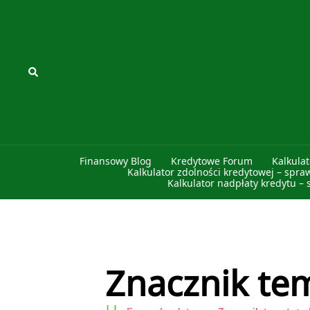
Przejdź
do
treści
Szukaj
Finansowy Blog
Kredytowe Forum
Kalkula
Kalkulator zdolności kredytowej – spra
Kalkulator nadpłaty kredytu – 
Znacznik tem