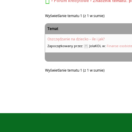
›
Forum kredytowe
›
Znacznik tematu: p
Wyświetlanie tematu 1 (z 1 w sumie)
Temat
Oszczędzanie na dziecko – ile i jak?
Zapoczątkowany przez:
JolaKOL
w:
Finanse osobist
Wyświetlanie tematu 1 (z 1 w sumie)