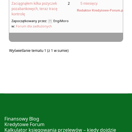
Zaciągnąłem kilka pożyczek
2
5 miesięcy
pozabankowych, teraz tracę
Redaktor Kredytowe-Forum.pl
kontrolę
Zapoczątkowany przez:
EngiMoro
w:
Forum dla zadłużonych
Wyświetlanie tematu 1 (z 1 w sumie)
Finansowy Blog
Kredytowe Forum
Kalkulator księgowania przelewów – kiedy dojdzie