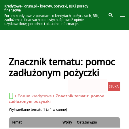
Przejdź
do
Kredytowe-Forum.pl – kredyty, pożyczki, BIK i porady
finansowe
treści
Prze
Szukaj
Forum kredytowe z poradami o kredytach, pożyczkach, BIK,
me
zadłużeniu i finansach osobistych. Sprawdź opinie
użytkowników, poradniki i aktualne informacje.
Znacznik tematu: pomoc
zadłużonym pożyczki
›
Forum kredytowe
›
Znacznik tematu: pomoc
zadłużonym pożyczki
Wyświetlanie tematu 1 (z 1 w sumie)
Temat
Wpisy
Ostatni wpis