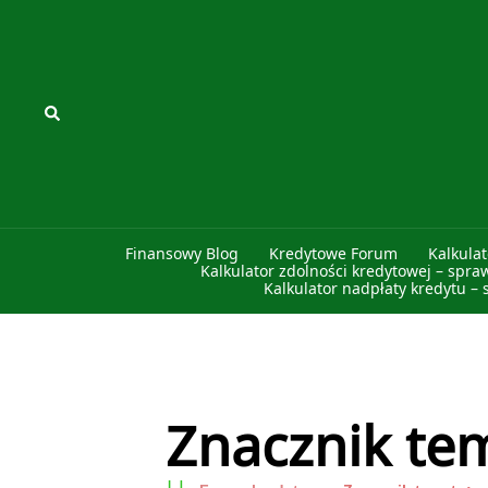
Przejdź
do
treści
Szukaj
Finansowy Blog
Kredytowe Forum
Kalkula
Kalkulator zdolności kredytowej – spra
Kalkulator nadpłaty kredytu – 
Znacznik tem