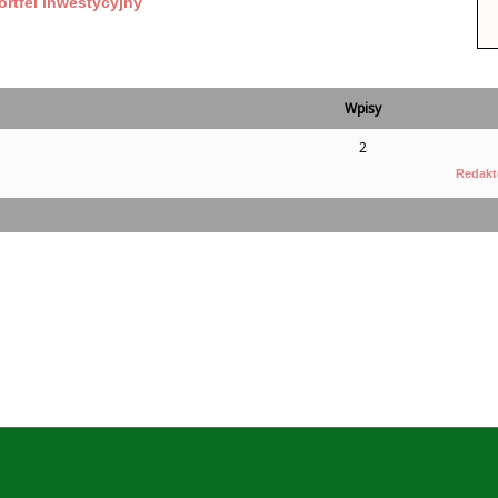
ortfel inwestycyjny
Wpisy
2
Redakt