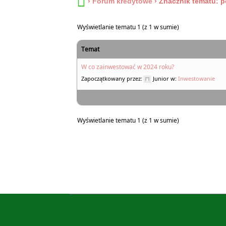
›
Forum kredytowe
›
Znacznik tematu: p
Wyświetlanie tematu 1 (z 1 w sumie)
Temat
W co zainwestować w 2024 roku?
Zapoczątkowany przez:
Junior
w:
Inwestowanie
Wyświetlanie tematu 1 (z 1 w sumie)