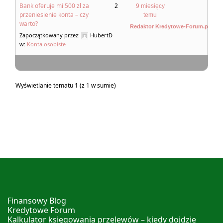
Bank oferuje mi 500 zł za
2
9 miesięcy
przeniesienie konta – czy
temu
warto?
Redaktor Kredytowe-Forum.pl
Zapoczątkowany przez:
HubertD
w:
Konta osobiste
Wyświetlanie tematu 1 (z 1 w sumie)
Finansowy Blog
Kredytowe Forum
Kalkulator księgowania przelewów – kiedy dojdzie