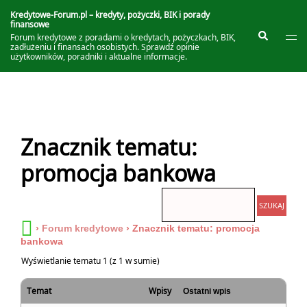
Przejdź
do
Kredytowe-Forum.pl – kredyty, pożyczki, BIK i porady
finansowe
treści
Prze
Szukaj
Forum kredytowe z poradami o kredytach, pożyczkach, BIK,
me
zadłużeniu i finansach osobistych. Sprawdź opinie
użytkowników, poradniki i aktualne informacje.
Znacznik tematu:
promocja bankowa
›
Forum kredytowe
›
Znacznik tematu: promocja
bankowa
Wyświetlanie tematu 1 (z 1 w sumie)
Temat
Wpisy
Ostatni wpis