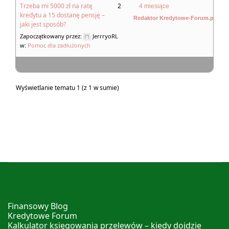
Trzeba mi 5000 zł na ratę
2
4 miesiące
kredytu a 15 dostanę pensję –
Redaktor Kredytowe-Forum.pl
jaki jest sposób?
Zapoczątkowany przez:
JerrryoRL
w:
Pomoc dla zadłużonych
Wyświetlanie tematu 1 (z 1 w sumie)
Finansowy Blog
Kredytowe Forum
Kalkulator księgowania przelewów – kiedy dojdzie