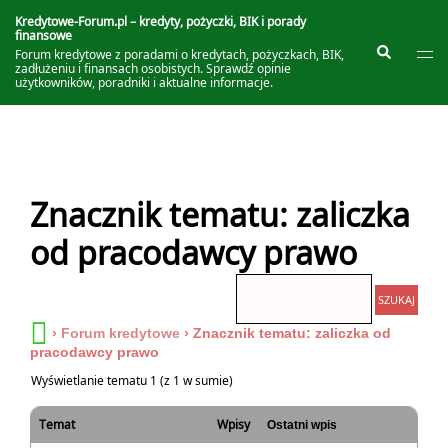
Przejdź
do
Kredytowe-Forum.pl – kredyty, pożyczki, BIK i porady
finansowe
treści
Prze
Szukaj
Forum kredytowe z poradami o kredytach, pożyczkach, BIK,
me
zadłużeniu i finansach osobistych. Sprawdź opinie
użytkowników, poradniki i aktualne informacje.
Znacznik tematu: zaliczka
od pracodawcy prawo
›
Forum kredytowe
›
Znacznik tematu: zaliczka od
pracodawcy prawo
Wyświetlanie tematu 1 (z 1 w sumie)
Temat
Wpisy
Ostatni wpis