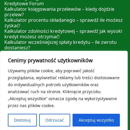
Kredytowe Forum
Kalkulator księgowania przelewów – kiedy dojdzie
przelew?
Kalkulator procentu składanego – sprawdź ile możesz
zyskać!
Kalkulator zdolności kredytowej – sprawdź jak wysoki
kredyt możesz otrzymać!
Kalkulator wcześniejszej spłaty kredytu – ile zwrotu
dostaniesz?
Kalkulator nadpłaty kredytu – sprawdź ile możesz
zyskać nadpłacając!
Cenimy prywatność użytkowników
Leksykon Finansowy
Polityka prywatności
Używamy plików cookie, aby poprawić jakość
O nas
przeglądania, wyświetlać reklamy lub treści dostosowane
do indywidualnych potrzeb użytkowników oraz
analizować ruch na stronie. Kliknięcie przycisku
„Akceptuj wszystkie” oznacza zgodę na wykorzystywanie
przez nas plików cookie.
© 2026
Kredytowe Forum
stworzone specjalnie dla
Ciebie! Wspierane przez
Sydney
Dostosuj
Odrzucać
Akceptuj wszystko