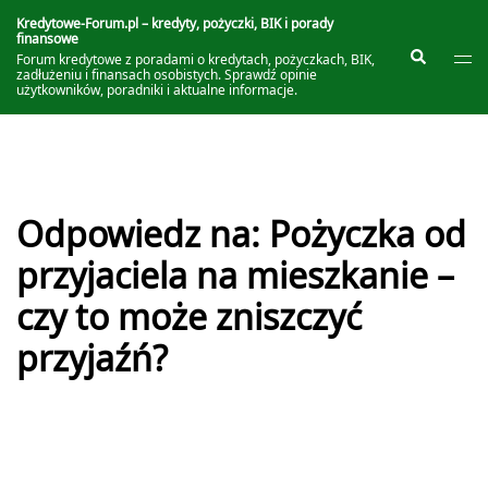
Przejdź
do
Kredytowe-Forum.pl – kredyty, pożyczki, BIK i porady
finansowe
treści
Prze
Szukaj
Forum kredytowe z poradami o kredytach, pożyczkach, BIK,
me
zadłużeniu i finansach osobistych. Sprawdź opinie
użytkowników, poradniki i aktualne informacje.
Odpowiedz na: Pożyczka od
przyjaciela na mieszkanie –
czy to może zniszczyć
przyjaźń?