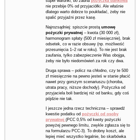
super warunki, bo żadna
pożyczka bankowa
nie przebije 0% od przyjaciółki. Ale właśnie
dlatego warto dobrze to poukładać, żeby nie
spalić przyjaźni przez kasę.
Najrozsądniej: spiszcie prostą
umowę
pożyczki prywatnej
– kwota (30 000 zł),
harmonogram spłaty (500 zł miesięcznie), brak
odsetek, co w razie obsuwy (np. możliwość
przesunięcia 1–2 rat w roku). To nie jest brak
zaufania, tylko zabezpieczenie Was obojga,
żeby nie było niedomówień za rok czy dwa.
Druga sprawa – policz na chłodno, czy te 500
zł miesięcznie na pewno jesteś w stanie płacić
nawet przy gorszym scenariuszu (choroba,
utrata pracy, niższe dochody). Pożyczka od
przyjaciela boli bardziej niż od banku, gdy coś
pójdzie nie tak.
I jeszcze jedna rzecz techniczna – sprawdź
kwestie podatku od
pożyczki od osoby
prywatnej
(PCC 0,5% od kwoty pożyczki
powyżej pewnego limitu, zwykle zgłasza się to
na formularzu PCC-3). To drobny koszt, ale
lepiej mieć wszystko legalnie, bo skarbówka