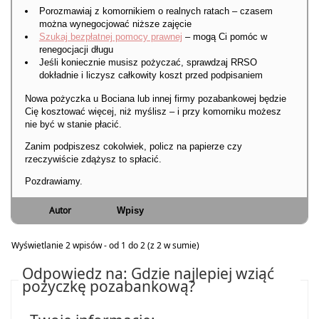
Porozmawiaj z komornikiem o realnych ratach – czasem
można wynegocjować niższe zajęcie
Szukaj bezpłatnej pomocy prawnej
– mogą Ci pomóc w
renegocjacji długu
Jeśli koniecznie musisz pożyczać, sprawdzaj RRSO
dokładnie i liczysz całkowity koszt przed podpisaniem
Nowa pożyczka u Bociana lub innej firmy pozabankowej będzie
Cię kosztować więcej, niż myślisz – i przy komorniku możesz
nie być w stanie płacić.
Zanim podpiszesz cokolwiek, policz na papierze czy
rzeczywiście zdążysz to spłacić.
Pozdrawiamy.
Autor
Wpisy
Wyświetlanie 2 wpisów - od 1 do 2 (z 2 w sumie)
Odpowiedz na: Gdzie najlepiej wziąć
pożyczkę pozabankową?