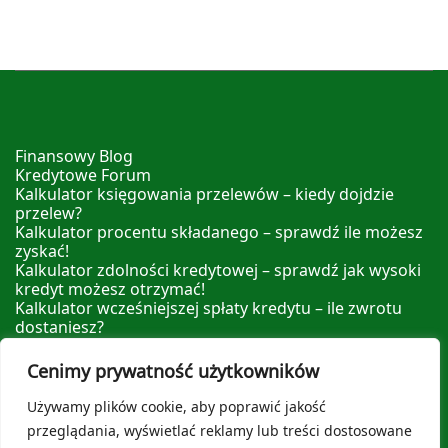
Finansowy Blog
Kredytowe Forum
Kalkulator księgowania przelewów – kiedy dojdzie
przelew?
Kalkulator procentu składanego – sprawdź ile możesz
zyskać!
Kalkulator zdolności kredytowej – sprawdź jak wysoki
kredyt możesz otrzymać!
Kalkulator wcześniejszej spłaty kredytu – ile zwrotu
dostaniesz?
Kalkulator nadpłaty kredytu – sprawdź ile możesz
zyskać nadpłacając!
Cenimy prywatność użytkowników
Leksykon Finansowy
Polityka prywatności
Używamy plików cookie, aby poprawić jakość
O nas
przeglądania, wyświetlać reklamy lub treści dostosowane