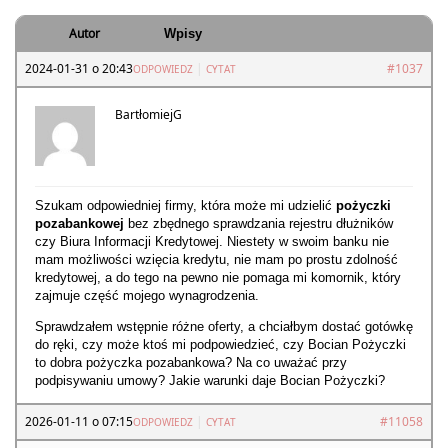
Autor
Wpisy
2024-01-31 o 20:43
|
#1037
ODPOWIEDZ
CYTAT
BartłomiejG
Szukam odpowiedniej firmy, która może mi udzielić
pożyczki
pozabankowej
bez zbędnego sprawdzania rejestru dłużników
czy Biura Informacji Kredytowej. Niestety w swoim banku nie
mam możliwości wzięcia kredytu, nie mam po prostu zdolność
kredytowej, a do tego na pewno nie pomaga mi komornik, który
zajmuje część mojego wynagrodzenia.
Sprawdzałem wstępnie różne oferty, a chciałbym dostać gotówkę
do ręki, czy może ktoś mi podpowiedzieć, czy Bocian Pożyczki
to dobra pożyczka pozabankowa? Na co uważać przy
podpisywaniu umowy? Jakie warunki daje Bocian Pożyczki?
2026-01-11 o 07:15
|
#11058
ODPOWIEDZ
CYTAT