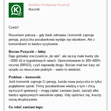
Redaktor Kredytowe-Forum.pl
Klucznik
Cześć!
Rozumiem pokusę – gdy bank odmawia i komornik zajmuje
pensję, pożyczka pozabankowa wydaje się ratunkiem. Ale z
komornikiem to bardzo ryzykowne.
Bocian Pożyczki – fakty:
Daje gotówkę rzeczywiście „do ręki”, ale raczej małe kwoty (do
~2000 zł) w tygodniowych ratach. Oprocentowanie to 300–400%
rocznie (RRSO), czyli naprawdę drogo. Bocian miał też kary od
urzędu za nieuczciwe praktyki – warto to wiedzieć.
Problem – komornik:
Jeśli komornik zajmuje Ci pensję, każda nowa pożyczka to tylko
pogłębienie spirali. Firmy pozabankowe wiedzą o tym i chcą
wyższych gwarancji – mogą żądać zastawu (auto, sprzęt) albo
bardzo agresywnych warunków spłaty. Gdy opóźnisz się, koszty
rosną eksplozywnie.
Co robić zamiast tego: