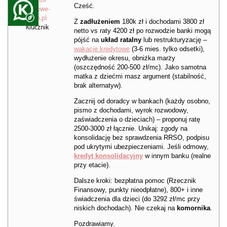
Cześć.
Kredytowe-
Forum.pl
Z
zadłużeniem
180k zł i dochodami 3800 zł
Klucznik
netto vs raty 4200 zł po rozwodzie banki mogą
pójść na
układ ratalny
lub restrukturyzację –
wakacje kredytowe
(3-6 mies. tylko odsetki),
wydłużenie okresu, obniżka marży
(oszczędność 200-500 zł/mc). Jako samotna
matka z dziećmi masz argument (stabilność,
brak alternatyw).
Zacznij od doradcy w bankach (każdy osobno,
pismo z dochodami, wyrok rozwodowy,
zaświadczenia o dzieciach) – proponuj ratę
2500-3000 zł łącznie. Unikaj: zgody na
konsolidację bez sprawdzenia RRSO, podpisu
pod ukrytymi ubezpieczeniami. Jeśli odmowy,
kredyt konsolidacyjny
w innym banku (realne
przy etacie).
Dalsze kroki: bezpłatna pomoc (Rzecznik
Finansowy, punkty nieodpłatne), 800+ i inne
świadczenia dla dzieci (do 3292 zł/mc przy
niskich dochodach). Nie czekaj na
komornika
.
Pozdrawiamy.