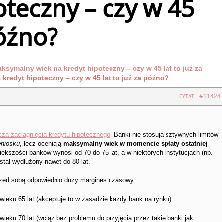
oteczny – czy w 45
późno?
ksymalny wiek na kredyt hipoteczny – czy w 45 lat to już za
redyt hipoteczny – czy w 45 lat to już za późno?
#11424
CYTAT
cza zaciągnięcia kredytu hipotecznego
. Banki nie stosują sztywnych limitów
wniosku
, lecz oceniają
maksymalny wiek w momencie spłaty ostatniej
większości banków wynosi od 70 do 75 lat, a w niektórych instytucjach (np.
tał wydłużony nawet do 80 lat.
rzed sobą odpowiednio duży margines czasowy:
wieku 65 lat (akceptuje to w zasadzie każdy bank na rynku).
wieku 70 lat (wciąż bez problemu do przyjęcia przez takie banki jak