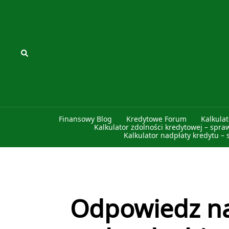
Przejdź
do
treści
Szukaj
Finansowy Blog
Kredytowe Forum
Kalkula
Kalkulator zdolności kredytowej – spra
Kalkulator nadpłaty kredytu – 
Odpowiedz na