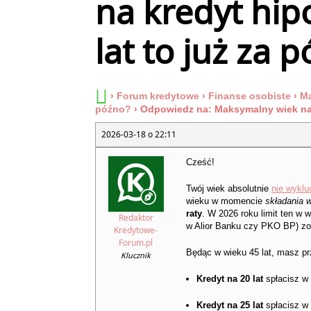
na kredyt hip
lat to już za 
›
Forum kredytowe
›
Finanse osobiste
›
Ma
późno?
›
Odpowiedz na: Maksymalny wiek na k
2026-03-18 o 22:11
Cześć!
Twój wiek absolutnie
nie wyklu
wieku w momencie
składania 
raty
. W 2026 roku limit ten w 
Redaktor
w Alior Banku czy PKO BP) zos
Kredytowe-
Forum.pl
Będąc w wieku 45 lat, masz p
Klucznik
Kredyt na 20 lat
spłacisz w 
Kredyt na 25 lat
spłacisz w 