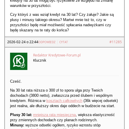
kredyty na 30 lat mogą być ryzykowne ze względu na zmianę
warunków w przyszłości.
Czy któryś z was wziął kredyt na 30 lat? Czy żałuje? Jakie są
plusy i minusy takiego okresu? Martwi mnie też to, czy w
przyszłości będę miał możliwość spłacania nadwyżkami czy
będę skazany na te raty do końca?
2026-02-24 o 22:44
|
#11285
ODPOWIEDZ
CYTAT
Redaktor Kredytowe-Forum.pl
Klucznik
Cześć.
Na 30 lat rata niższa o 300 zł to spora ulga przy Twoich
dochodach (3800 netto), zwłaszcza przed ślubem i wspólnym
kredytem. Różnica w
kosztach całkowitych
(36k więcej odsetek)
jest realna, ale dłuższy okres daje oddech w budżecie na start.
Plusy 30 lat:
mniejsza rata miesięczna
, większa elastyczność
przy zmiennych dochodach czy planach rodzinnych.
Minusy:
wyższe odsetki ogółem, ryzyko wzrostu stóp