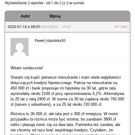
Wyświetlanie 2 wpisów - od 1 do 2 (z 2 w sumie)
Autor
Wpisy
2026-01-14 o 08:05
|
#11082
ODPOWIEDZ
CYTAT
Paweł_Hipoteka30
Witam serdecznie!
Staram się kupić pierwsze mieszkanie i mam wiele wątpliwości
dotyczących kredytu hipotecznego. Patrzę na mieszkanie za
450 000 zł i bank proponuje mi hipotekę na 30 lat, gdzie rata
wyniosłaby około 2100 zł przy oprocentowaniu 5,2%. Alternatywa
to 25 lat z ratą 2400 zł. W sumie za 30 lat zapłacę około 756 000
zł (razem z odsetkami), a za 25 lat około 720 000 zł.
Różnica to 36 000 zł, ale rata jest o 300 zł mniejsza. W moim
przypadku ta różnica może być istotna, bo zarabiam 3800 zł
netto i planuję żenić się za dwa lata. Partnerka też zarabia, ale
nie chcemy od razu brać wspólnego kredytu. Czytałem, że