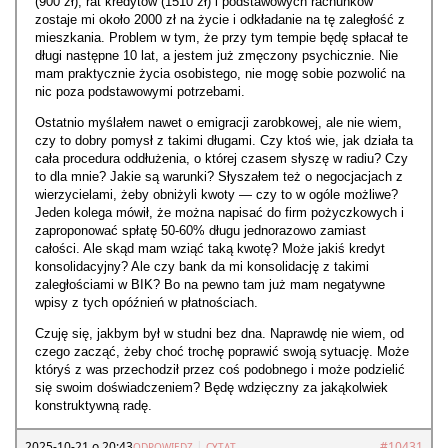
(900 zł), rat kredytów (1510 zł) i podstawowych rachunków
zostaje mi około 2000 zł na życie i odkładanie na tę zaległość z
mieszkania. Problem w tym, że przy tym tempie będę spłacał te
długi następne 10 lat, a jestem już zmęczony psychicznie. Nie
mam praktycznie życia osobistego, nie mogę sobie pozwolić na
nic poza podstawowymi potrzebami.
Ostatnio myślałem nawet o emigracji zarobkowej, ale nie wiem,
czy to dobry pomysł z takimi długami. Czy ktoś wie, jak działa ta
cała procedura oddłużenia, o której czasem słyszę w radiu? Czy
to dla mnie? Jakie są warunki? Słyszałem też o negocjacjach z
wierzycielami, żeby obniżyli kwoty — czy to w ogóle możliwe?
Jeden kolega mówił, że można napisać do firm pożyczkowych i
zaproponować spłatę 50-60% długu jednorazowo zamiast
całości. Ale skąd mam wziąć taką kwotę? Może jakiś kredyt
konsolidacyjny? Ale czy bank da mi konsolidację z takimi
zaległościami w BIK? Bo na pewno tam już mam negatywne
wpisy z tych opóźnień w płatnościach.
Czuję się, jakbym był w studni bez dna. Naprawdę nie wiem, od
czego zacząć, żeby choć trochę poprawić swoją sytuację. Może
któryś z was przechodził przez coś podobnego i może podzielić
się swoim doświadczeniem? Będę wdzięczny za jakąkolwiek
konstruktywną radę.
2025-10-21 o 20:43
|
#10431
ODPOWIEDZ
CYTAT