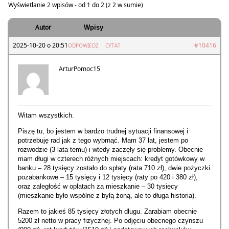
Wyświetlanie 2 wpisów - od 1 do 2 (z 2 w sumie)
Autor
Wpisy
2025-10-20 o 20:51
|
#10416
ODPOWIEDZ
CYTAT
ArturPomoc15
Witam wszystkich.
Piszę tu, bo jestem w bardzo trudnej sytuacji finansowej i
potrzebuję rad jak z tego wybrnąć. Mam 37 lat, jestem po
rozwodzie (3 lata temu) i wtedy zaczęły się problemy. Obecnie
mam długi w czterech różnych miejscach: kredyt gotówkowy w
banku – 28 tysięcy zostało do spłaty (rata 710 zł), dwie pożyczki
pozabankowe – 15 tysięcy i 12 tysięcy (raty po 420 i 380 zł),
oraz zaległość w opłatach za mieszkanie – 30 tysięcy
(mieszkanie było wspólne z byłą żoną, ale to długa historia).
Razem to jakieś 85 tysięcy złotych długu. Zarabiam obecnie
5200 zł netto w pracy fizycznej. Po odjęciu obecnego czynszu