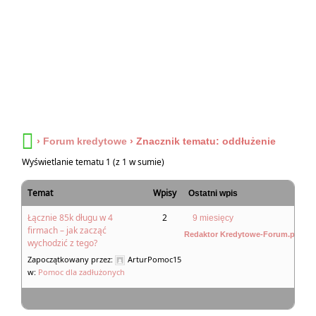
›
Forum kredytowe
›
Znacznik tematu: oddłużenie
Wyświetlanie tematu 1 (z 1 w sumie)
Temat
Wpisy
Ostatni wpis
Łącznie 85k długu w 4
2
9 miesięcy
firmach – jak zacząć
Redaktor Kredytowe-Forum.pl
wychodzić z tego?
Zapoczątkowany przez:
ArturPomoc15
w:
Pomoc dla zadłużonych