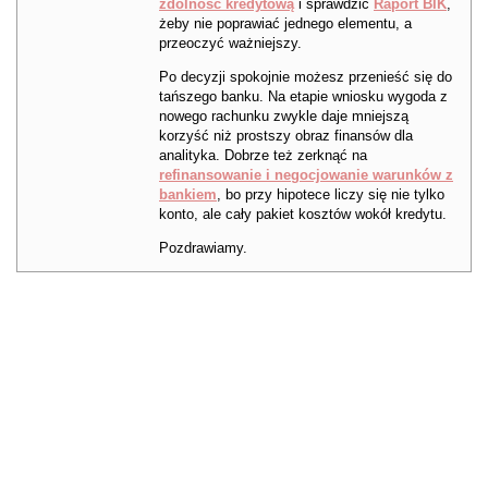
zdolność kredytową
i sprawdzić
Raport BIK
,
żeby nie poprawiać jednego elementu, a
przeoczyć ważniejszy.
Po decyzji spokojnie możesz przenieść się do
tańszego banku. Na etapie wniosku wygoda z
nowego rachunku zwykle daje mniejszą
korzyść niż prostszy obraz finansów dla
analityka. Dobrze też zerknąć na
refinansowanie i negocjowanie warunków z
bankiem
, bo przy hipotece liczy się nie tylko
konto, ale cały pakiet kosztów wokół kredytu.
Pozdrawiamy.