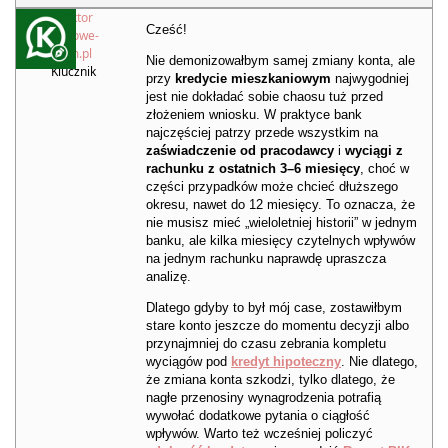
Redaktor
Cześć!
Kredytowe-
Forum.pl
Nie demonizowałbym samej zmiany konta, ale
Klucznik
przy
kredycie mieszkaniowym
najwygodniej
jest nie dokładać sobie chaosu tuż przed
złożeniem wniosku. W praktyce bank
najczęściej patrzy przede wszystkim na
zaświadczenie od pracodawcy
i
wyciągi z
rachunku z ostatnich 3–6 miesięcy
, choć w
części przypadków może chcieć dłuższego
okresu, nawet do 12 miesięcy. To oznacza, że
nie musisz mieć „wieloletniej historii” w jednym
banku, ale kilka miesięcy czytelnych wpływów
na jednym rachunku naprawdę upraszcza
analizę.
Dlatego gdyby to był mój case, zostawiłbym
stare konto jeszcze do momentu decyzji albo
przynajmniej do czasu zebrania kompletu
wyciągów pod
kredyt hipoteczny
. Nie dlatego,
że zmiana konta szkodzi, tylko dlatego, że
nagłe przenosiny wynagrodzenia potrafią
wywołać dodatkowe pytania o ciągłość
wpływów. Warto też wcześniej policzyć