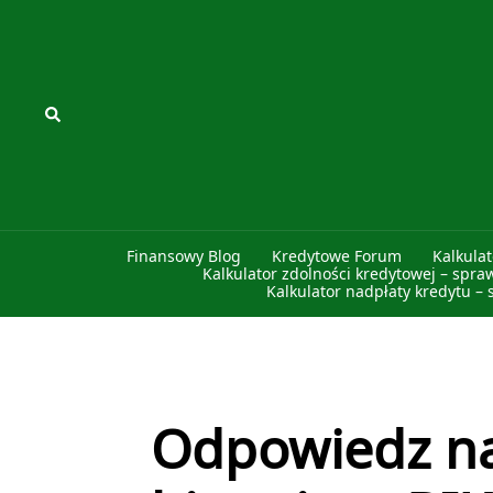
Przejdź
do
treści
Szukaj
Finansowy Blog
Kredytowe Forum
Kalkula
Kalkulator zdolności kredytowej – spra
Kalkulator nadpłaty kredytu – 
Odpowiedz n