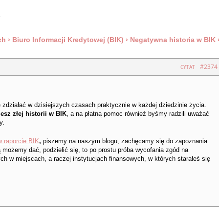
ch
›
Biuro Informacji Kredytowej (BIK)
›
Negatywna historia w BIK
#2374
CYTAT
 zdziałać w dzisiejszych czasach praktycznie w każdej dziedzinie życia.
sz złej historii w BIK
, a na płatną pomoc również byśmy radzili uważać
y.
w raporcie BIK
,
piszemy na naszym blogu, zachęcamy się do zapoznania.
ą możemy dać, podzielić się, to po prostu próba wycofania zgód na
h w miejscach, a raczej instytucjach finansowych, w których starałeś się