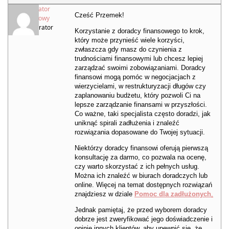
Moderator
Cześć Przemek!
Kredytowy
Moderator
Korzystanie z doradcy finansowego to krok,
który może przynieść wiele korzyści,
zwłaszcza gdy masz do czynienia z
trudnościami finansowymi lub chcesz lepiej
zarządzać swoimi zobowiązaniami. Doradcy
finansowi mogą pomóc w negocjacjach z
wierzycielami, w restrukturyzacji długów czy
zaplanowaniu budżetu, który pozwoli Ci na
lepsze zarządzanie finansami w przyszłości.
Co ważne, taki specjalista często doradzi, jak
uniknąć spirali zadłużenia i znaleźć
rozwiązania dopasowane do Twojej sytuacji.
Niektórzy doradcy finansowi oferują pierwszą
konsultację za darmo, co pozwala na ocenę,
czy warto skorzystać z ich pełnych usług.
Można ich znaleźć w biurach doradczych lub
online. Więcej na temat dostępnych rozwiązań
znajdziesz w dziale
Pomoc dla zadłużonych
.
Jednak pamiętaj, że przed wyborem doradcy
dobrze jest zweryfikować jego doświadczenie i
opinie innych klientów, aby upewnić się, że