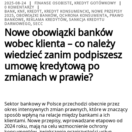
2025-08-24
FINANSE OSOBISTE
,
KREDYT GOTÓWKOWY
0 KOMENTARZY
BANK
,
KNF
,
KREDYT
,
KREDYT KONSUMENCKI
,
NOWE PRZEPISY
2025
,
OBOWIĄZKI BANKÓW
,
OCHRONA KONSUMENTA
,
PRAWO
BANKOWE
,
REKLAMA KREDYTÓW
,
SANKCJA KREDYTU
DARMOWEGO
,
SECC
Nowe obowiązki banków
wobec klienta – co należy
wiedzieć zanim podpiszesz
umowę kredytową po
zmianach w prawie?
Sektor bankowy w Polsce przechodzi obecnie przez
okres intensywnych zmian prawnych, które w znaczący
sposób wpłyną na relacje między bankami a ich
klientami. Nowe przepisy, wprowadzane etapowo od
2024 roku, mają na celu wzmocnienie ochrony
konsumentów, zwiększenie przejrzystości usług