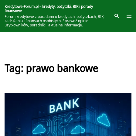
Przejdź
do
Kredytowe-Forum.pl – kredyty, pożyczki, BIK i porady
finansowe
treści
Prze
Szukaj
Forum kredytowe z poradami o kredytach, pożyczkach, BIK,
me
zadłużeniu i finansach osobistych. Sprawdź opinie
użytkowników, poradniki i aktualne informacje.
Tag:
prawo bankowe