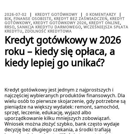
2026-07-02
KREDYT GOTÓWKOWY
0 KOMENTARZY
BIK
,
FINANSE OSOBISTE
,
KREDYT BEZ ZAŚWIADCZEŃ
,
KREDYT
GOTÓWKOWY
,
KREDYT GOTÓWKOWY 2026
,
KREDYT ONLINE
,
RRSO
,
SANKCJA KREDYTU DARMOWEGO
,
WCZEŚNIEJSZA SPŁATA
KREDYTU
,
ZDOLNOŚĆ KREDYTOWA
Kredyt gotówkowy w 2026
roku – kiedy się opłaca, a
kiedy lepiej go unikać?
Kredyt gotówkowy jest jednym z najprostszych i
najczęściej wybieranych produktów finansowych. Dla
wielu osób to pierwsze skojarzenie, gdy potrzebne są
pieniądze na większy wydatek: remont, samochód,
sprzęt, leczenie, edukację, wyjazd albo
uporządkowanie kilku mniejszych zobowiązań.
Wniosek można złożyć szybko, bank często wydaje
decyzję bez długiego czekania, a środki trafiają