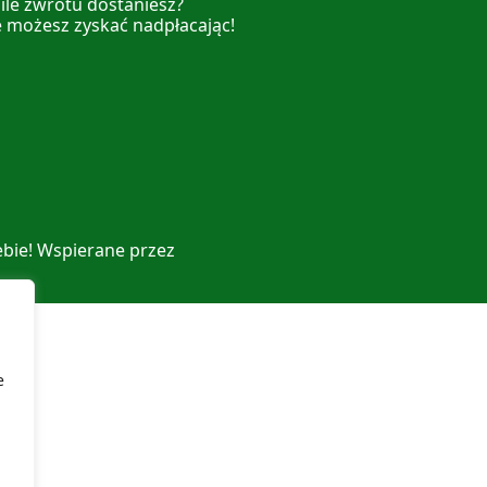
 ile zwrotu dostaniesz?
e możesz zyskać nadpłacając!
ebie! Wspierane przez
e