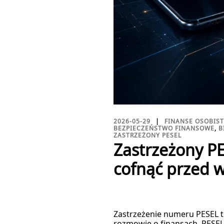
2026-05-29
FINANSE OSOBIS
BEZPIECZEŃSTWO FINANSOWE
,
B
ZASTRZEŻONY PESEL
Zastrzeżony PE
cofnąć przed 
Zastrzeżenie numeru PESEL to
rozmowie o finansach. PESEL