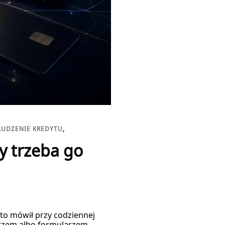
UDZENIE KREDYTU
,
y trzeba go
kto mówił przy codziennej
arzem albo formularzem,