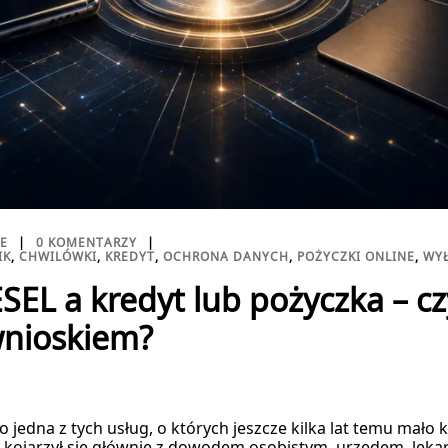
TE
0 KOMENTARZY
IK
,
CHWILÓWKI
,
KREDYT
,
OCHRONA DANYCH
,
POŻYCZKI ONLINE
,
WYŁ
SEL a kredyt lub pożyczka – cz
wnioskiem?
 jedna z tych usług, o których jeszcze kilka lat temu mało 
 kojarzył się głównie z dowodem osobistym, urzędem, lek