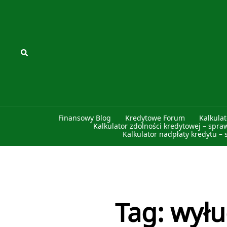
Przejdź
do
treści
Szukaj
Finansowy Blog
Kredytowe Forum
Kalkula
Kalkulator zdolności kredytowej – spra
Kalkulator nadpłaty kredytu – 
Tag:
wyłu