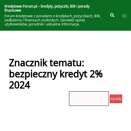
Przejdź
do
Kredytowe-Forum.pl – kredyty, pożyczki, BIK i porady
finansowe
treści
Prze
Szukaj
Forum kredytowe z poradami o kredytach, pożyczkach, BIK,
me
zadłużeniu i finansach osobistych. Sprawdź opinie
użytkowników, poradniki i aktualne informacje.
Znacznik tematu:
bezpieczny kredyt 2%
2024