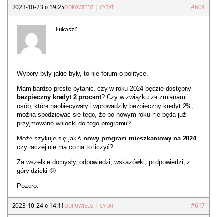
2023-10-23 o 19:25
|
#604
ODPOWIEDZ
CYTAT
ŁukaszC
Wybory były jakie były, to nie forum o polityce.
Mam bardzo proste pytanie, czy w roku 2024 będzie dostępny
bezpieczny kredyt 2 procent
? Czy w związku ze zmianami
osób, które naobiecywały i wprowadziły bezpieczny kredyt 2%,
można spodziewać się tego, że po nowym roku nie będą już
przyjmowane wnioski do tego programu?
Może szykuje się jakiś
nowy program mieszkaniowy na 2024
czy raczej nie ma co na to liczyć?
Za wszelkie domysły, odpowiedzi, wskazówki, podpowiedzi, z
góry dzięki 🙂
Pozdro.
2023-10-24 o 14:11
|
#617
ODPOWIEDZ
CYTAT