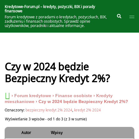
Przejdź
do
Kredytowe-Forum.pl – kredyty, pożyczki, BIK i porady
finansowe
treści
Prze
Szukaj
Forum kredytowe z poradami o kredytach, pożyczkach, BIK,
me
zadłużeniu i finansach osobistych. Sprawdź opinie
użytkowników, poradniki i aktualne informacje.
Czy w 2024 będzie
Bezpieczny Kredyt 2%?
›
Forum kredytowe
›
Finanse osobiste
›
Kredyty
mieszkaniowe
›
Czy w 2024 będzie Bezpieczny Kredyt 2%?
Oznaczony:
bezpieczny kredyt 2% 2024
,
kredyt 2% 2024
Wyświetlanie 3 wpisów - od 1 do 3 (z 3 w sumie)
Autor
Wpisy