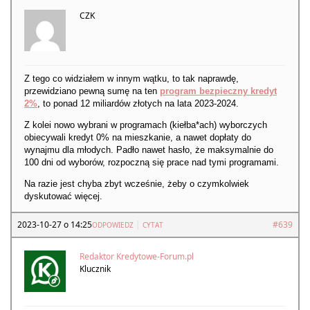
CZK
Z tego co widziałem w innym wątku, to tak naprawdę,
przewidziano pewną sumę na ten
program bezpieczny kredyt
2%
, to ponad 12 miliardów złotych na lata 2023-2024.
Z kolei nowo wybrani w programach (kiełba*ach) wyborczych
obiecywali kredyt 0% na mieszkanie, a nawet dopłaty do
wynajmu dla młodych. Padło nawet hasło, że maksymalnie do
100 dni od wyborów, rozpoczną się prace nad tymi programami.
Na razie jest chyba zbyt wcześnie, żeby o czymkolwiek
dyskutować więcej.
2023-10-27 o 14:25
|
#639
ODPOWIEDZ
CYTAT
Redaktor Kredytowe-Forum.pl
Klucznik