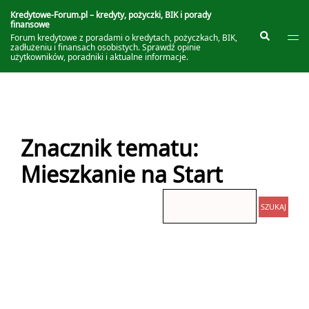
Przejdź
do
Kredytowe-Forum.pl – kredyty, pożyczki, BIK i porady
finansowe
treści
Prze
Szukaj
Forum kredytowe z poradami o kredytach, pożyczkach, BIK,
me
zadłużeniu i finansach osobistych. Sprawdź opinie
użytkowników, poradniki i aktualne informacje.
Znacznik tematu:
Mieszkanie na Start