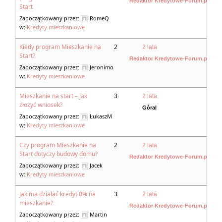
Redaktor Kredytowe-Forum.pl
Start
Zapoczątkowany przez:
RomeQ
w:
Kredyty mieszkaniowe
Kiedy program Mieszkanie na
2
2 lata
Start?
Redaktor Kredytowe-Forum.pl
Zapoczątkowany przez:
Jeronimo
w:
Kredyty mieszkaniowe
Mieszkanie na start – jak
3
2 lata
złożyć wniosek?
Góral
Zapoczątkowany przez:
ŁukaszM
w:
Kredyty mieszkaniowe
Czy program Mieszkanie na
2
2 lata
Start dotyczy budowy domu?
Redaktor Kredytowe-Forum.pl
Zapoczątkowany przez:
Jacek
w:
Kredyty mieszkaniowe
Jak ma działać kredyt 0% na
3
2 lata
mieszkanie?
Redaktor Kredytowe-Forum.pl
Zapoczątkowany przez:
Martin