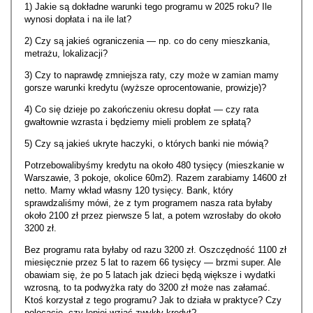
1) Jakie są dokładne warunki tego programu w 2025 roku? Ile
wynosi dopłata i na ile lat?
2) Czy są jakieś ograniczenia — np. co do ceny mieszkania,
metrażu, lokalizacji?
3) Czy to naprawdę zmniejsza raty, czy może w zamian mamy
gorsze warunki kredytu (wyższe oprocentowanie, prowizje)?
4) Co się dzieje po zakończeniu okresu dopłat — czy rata
gwałtownie wzrasta i będziemy mieli problem ze spłatą?
5) Czy są jakieś ukryte haczyki, o których banki nie mówią?
Potrzebowalibyśmy kredytu na około 480 tysięcy (mieszkanie w
Warszawie, 3 pokoje, okolice 60m2). Razem zarabiamy 14600 zł
netto. Mamy wkład własny 120 tysięcy. Bank, który
sprawdzaliśmy mówi, że z tym programem nasza rata byłaby
około 2100 zł przez pierwsze 5 lat, a potem wzrosłaby do około
3200 zł.
Bez programu rata byłaby od razu 3200 zł. Oszczędność 1100 zł
miesięcznie przez 5 lat to razem 66 tysięcy — brzmi super. Ale
obawiam się, że po 5 latach jak dzieci będą większe i wydatki
wzrosną, to ta podwyżka raty do 3200 zł może nas załamać.
Ktoś korzystał z tego programu? Jak to działa w praktyce? Czy
polecacie, czy
lepiej wziąć zwykły kredyt?