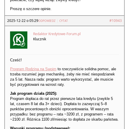
Proszę o szczere opinie.
2025-12-22 o 05:29
|
#10943
ODPOWIEDZ
CYTAT
Redaktor Kredytowe-Forum.pl
Klucznik
Cześć!
Program Rodzina na Swoim
to rzeczywiście solidna pomoc, ale
trzeba rozumieć jego mechanikę, żeby nie mieć niespodzianek
za 5 lat. Nasza rada: program warto wykorzystać, ale musicie
być przygotowani na wzrost raty.
Jak program działa (2025):
Program dopłaca do rat przez pierwsze lata kredytu (zwykle 5
lat, czasem 8 lat dla 3+ dzieci). Dopłata to zazwyczaj 5–8
punktów procentowych obniżki oprocentowania. W waszym
przypadku: bez programu – rata ~3200 zł, z programem – rata
~2100 zł. Różnica 1100 zł/miesiąc to dopłata ze skarbu państwa.
Warunki programu (podstawowe):