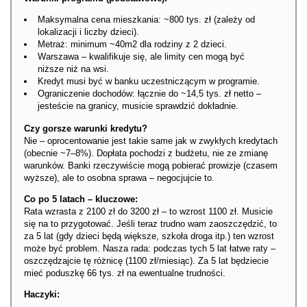
Maksymalna cena mieszkania: ~800 tys. zł (zależy od
lokalizacji i liczby dzieci).
Metraż: minimum ~40m2 dla rodziny z 2 dzieci.
Warszawa – kwalifikuje się, ale limity cen mogą być
niższe niż na wsi.
Kredyt musi być w banku uczestniczącym w programie.
Ograniczenie dochodów: łącznie do ~14,5 tys. zł netto –
jesteście na granicy, musicie sprawdzić dokładnie.
Czy gorsze warunki kredytu?
Nie – oprocentowanie jest takie same jak w zwykłych kredytach
(obecnie ~7–8%). Dopłata pochodzi z budżetu, nie ze zmianę
warunków. Banki rzeczywiście mogą pobierać prowizje (czasem
wyższe), ale to osobna sprawa – negocjujcie to.
Co po 5 latach – kluczowe:
Rata wzrasta z 2100 zł do 3200 zł – to wzrost 1100 zł. Musicie
się na to przygotować. Jeśli teraz trudno wam zaoszczędzić, to
za 5 lat (gdy dzieci będą większe, szkoła droga itp.) ten wzrost
może być problem. Nasza rada: podczas tych 5 lat łatwe raty –
oszczędzajcie tę różnicę (1100 zł/miesiąc). Za 5 lat będziecie
mieć poduszkę 66 tys. zł na ewentualne trudności.
Haczyki: