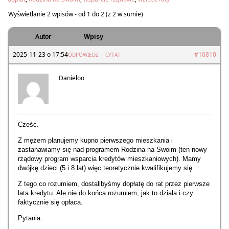
Wyświetlanie 2 wpisów - od 1 do 2 (z 2 w sumie)
Autor
Wpisy
2025-11-23 o 17:54
|
#10810
ODPOWIEDZ
CYTAT
Danieloo
Cześć.
Z mężem planujemy kupno pierwszego mieszkania i
zastanawiamy się nad programem Rodzina na Swoim (ten nowy
rządowy program wsparcia kredytów mieszkaniowych). Mamy
dwójkę dzieci (5 i 8 lat) więc teoretycznie kwalifikujemy się.
Z tego co rozumiem, dostalibyśmy dopłatę do rat przez pierwsze
lata kredytu. Ale nie do końca rozumiem, jak to działa i czy
faktycznie się opłaca.
Pytania: