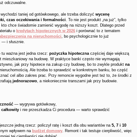
już odczuwalne.
wychodzi taniej od gotówkowego, ale trzeba doliczyć
wycenę
ki, czas oczekiwania i formalności
. To nie jest produkt „na już”, tylko
, kto chce świadomie zamienić wygodę na niższy koszt. Dlatego przed
teriału o
kredytach hipotecznych w 2026
i porównać to z tematem
zabezpieczenia na nieruchomości
, bo psychologicznie to już
 — i słusznie.
o tu ważna jest jedna rzecz:
pożyczka hipoteczna
częściej daje większą
t mieszkaniowy na budowę. W praktyce banki często nie wymagają
k sztywno, jak przy hipotece na zakup czy budowę, bo to zwykle produkt
na
ieruchomością. Ale trzeba to sprawdzić w konkretnym banku, bo część
ła znać cel albo zakres prac. Przy remoncie wygodne jest też to, że środki z
rafiają
jednorazowo
, a niekoniecznie transzami jak przy budowie.
yczność
— wygrywa gotówkowy,
 całkowity
i nie przeszkadza Ci procedura — warto sprawdzić
eszcze jedną rzecz: policzył ratę i koszt dla obu wariantów na
5, 7 i 10
ealnym wpływem na
budżet domowy
. Remont i tak testuje cierpliwość, więc
niej tej cierpliwości nie dobijać.