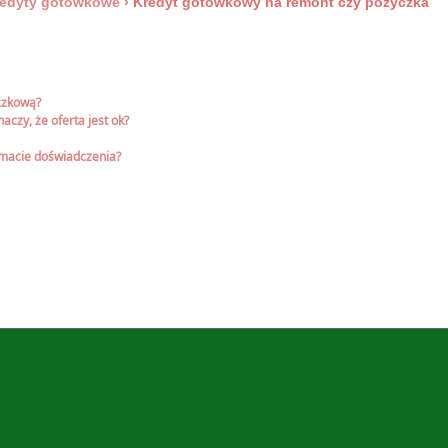
edyty gotówkowe
›
Kredyt gotówkowy na remont czy pożyczka
yczkową?
aczy, że oferta jest ok?
e macie doświadczenia?