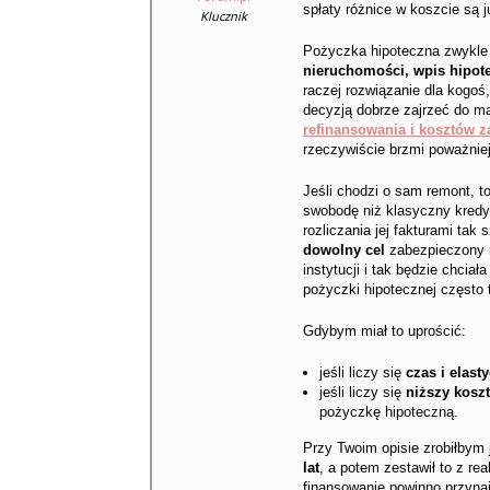
spłaty różnice w koszcie są 
Klucznik
Pożyczka hipoteczna zwykle 
nieruchomości, wpis hipote
raczej rozwiązanie dla kogoś
decyzją dobrze zajrzeć do ma
refinansowania i kosztów 
rzeczywiście brzmi poważniej
Jeśli chodzi o sam remont, t
swobodę niż klasyczny kredy
rozliczania jej fakturami ta
dowolny cel
zabezpieczony n
instytucji i tak będzie chcia
pożyczki hipotecznej często t
Gdybym miał to uprościć:
jeśli liczy się
czas i elast
jeśli liczy się
niższy koszt
pożyczkę hipoteczną.
Przy Twoim opisie zrobiłbym j
lat
, a potem zestawił to z r
finansowanie powinno przynajm