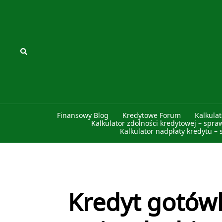
Przejdź
do
treści
Szukaj
Finansowy Blog
Kredytowe Forum
Kalkula
Kalkulator zdolności kredytowej – spra
Kalkulator nadpłaty kredytu – 
Kredyt gotów