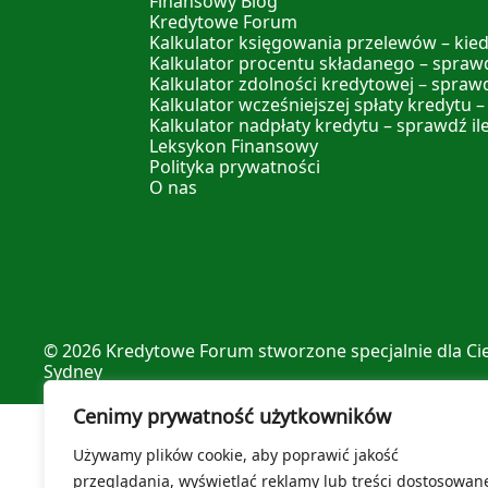
Finansowy Blog
Kredytowe Forum
Kalkulator księgowania przelewów – kied
Kalkulator procentu składanego – sprawd
Kalkulator zdolności kredytowej – spraw
Kalkulator wcześniejszej spłaty kredytu –
Kalkulator nadpłaty kredytu – sprawdź il
Leksykon Finansowy
Polityka prywatności
O nas
© 2026
Kredytowe Forum
stworzone specjalnie dla Ci
Sydney
Cenimy prywatność użytkowników
Używamy plików cookie, aby poprawić jakość
przeglądania, wyświetlać reklamy lub treści dostosowan