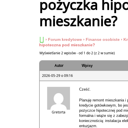
pożyczka hip
mieszkanie?
›
Forum kredytowe
›
Finanse osobiste
›
Kr
hipoteczna pod mieszkanie?
Wyświetlanie 2 wpisów - od 1 do 2 (z 2 w sumie)
Autor
Wpisy
2026-05-29 o 09:16
Cześć.
Planuję remont mieszkania i
kredycie gotówkowym, bo jes
pożyczce hipotecznej pod mie
Gretorta
formalna i wiąże się z zabez
koniecznością: instalacja elek
entuzjazm.