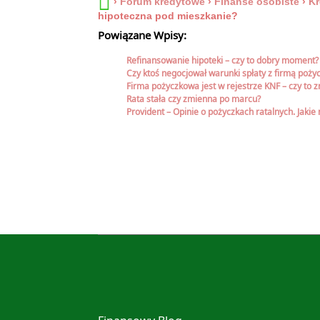
›
Forum kredytowe
›
Finanse osobiste
›
Kr
hipoteczna pod mieszkanie?
Powiązane Wpisy:
Refinansowanie hipoteki – czy to dobry moment?
Czy ktoś negocjował warunki spłaty z firmą poż
Firma pożyczkowa jest w rejestrze KNF – czy to zn
Rata stała czy zmienna po marcu?
Provident – Opinie o pożyczkach ratalnych. Jaki