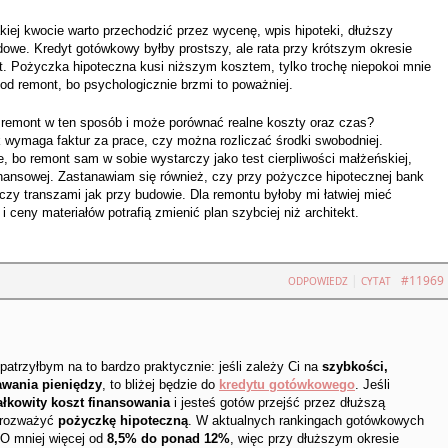
kiej kwocie warto przechodzić przez wycenę, wpis hipoteki, dłuższy
ądowe. Kredyt gotówkowy byłby prostszy, ale rata przy krótszym okresie
 Pożyczka hipoteczna kusi niższym kosztem, tylko trochę niepokoi mnie
d remont, bo psychologicznie brzmi to poważniej.
 remont w ten sposób i może porównać realne koszty oraz czas?
k wymaga faktur za prace, czy można rozliczać środki swobodniej.
e, bo remont sam w sobie wystarczy jako test cierpliwości małżeńskiej,
finansowej. Zastanawiam się również, czy przy pożyczce hipotecznej bank
czy transzami jak przy budowie. Dla remontu byłoby mi łatwiej mieć
ceny materiałów potrafią zmienić plan szybciej niż architekt.
|
#11969
ODPOWIEDZ
CYTAT
patrzyłbym na to bardzo praktycznie: jeśli zależy Ci na
szybkości,
awania pieniędzy
, to bliżej będzie do
kredytu gotówkowego
. Jeśli
ałkowity koszt finansowania
i jesteś gotów przejść przez dłuższą
o rozważyć
pożyczkę hipoteczną
. W aktualnych rankingach gotówkowych
SO mniej więcej od
8,5% do ponad 12%
, więc przy dłuższym okresie