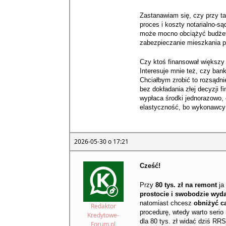
Zastanawiam się, czy przy ta
proces i koszty notarialno-s
może mocno obciążyć budżet.
zabezpieczanie mieszkania po
Czy ktoś finansował większy
Interesuje mnie też, czy ban
Chciałbym zrobić to rozsądni
bez dokładania złej decyzji 
wypłaca środki jednorazowo, 
elastyczność, bo wykonawcy i 
2026-05-30 o 17:21
Cześć!
Przy
80 tys. zł na remont
ja 
prostocie i swobodzie wyd
natomiast chcesz
obniżyć c
Redaktor
procedurę, wtedy warto seri
Kredytowe-
dla 80 tys. zł widać dziś RR
Forum.pl