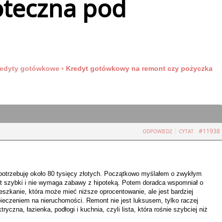
oteczna pod
edyty gotówkowe
›
Kredyt gotówkowy na remont czy pożyczka
|
#11938
ODPOWIEDZ
CYTAT
 potrzebuję około 80 tysięcy złotych. Początkowo myślałem o zwykłym
t szybki i nie wymaga zabawy z hipoteką. Potem doradca wspomniał o
szkanie, która może mieć niższe oprocentowanie, ale jest bardziej
pieczeniem na nieruchomości. Remont nie jest luksusem, tylko raczej
tryczna, łazienka, podłogi i kuchnia, czyli lista, która rośnie szybciej niż