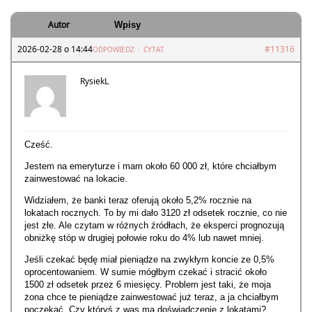
Autor
Wpisy
2026-02-28 o 14:44
|
#11316
ODPOWIEDZ
CYTAT
RysiekL
Cześć.
Jestem na emeryturze i mam około 60 000 zł, które chciałbym
zainwestować na lokacie.
Widziałem, że banki teraz oferują około 5,2% rocznie na
lokatach rocznych. To by mi dało 3120 zł odsetek rocznie, co nie
jest złe. Ale czytam w różnych źródłach, że eksperci prognozują
obniżkę stóp w drugiej połowie roku do 4% lub nawet mniej.
Jeśli czekać będę miał pieniądze na zwykłym koncie ze 0,5%
oprocentowaniem. W sumie mógłbym czekać i stracić około
1500 zł odsetek przez 6 miesięcy. Problem jest taki, że moja
żona chce te pieniądze zainwestować już teraz, a ja chciałbym
poczekać. Czy któryś z was ma doświadczenie z lokatami?