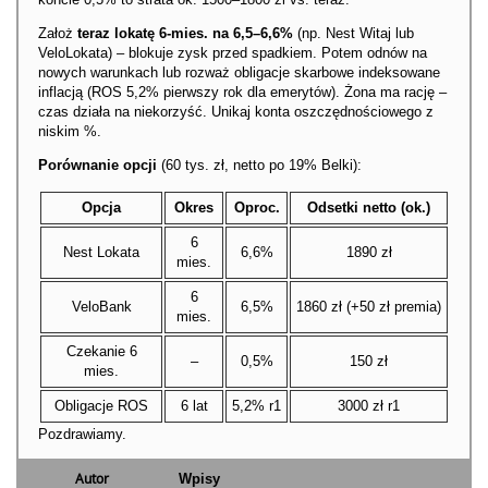
Założ
teraz lokatę 6-mies. na 6,5–6,6%
(np. Nest Witaj lub
VeloLokata) – blokuje zysk przed spadkiem. Potem odnów na
nowych warunkach lub rozważ obligacje skarbowe indeksowane
inflacją (ROS 5,2% pierwszy rok dla emerytów). Żona ma rację –
czas działa na niekorzyść. Unikaj konta oszczędnościowego z
niskim %.
Porównanie opcji
(60 tys. zł, netto po 19% Belki):
Opcja
Okres
Oproc.
Odsetki netto (ok.)
6
Nest Lokata
6,6%
1890 zł
mies.
6
VeloBank
6,5%
1860 zł (+50 zł premia)
mies.
Czekanie 6
–
0,5%
150 zł
mies.
Obligacje ROS
6 lat
5,2% r1
3000 zł r1
Pozdrawiamy.
Autor
Wpisy