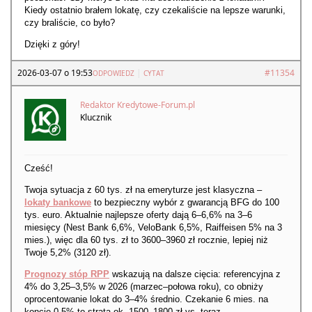
Kiedy ostatnio brałem lokatę, czy czekaliście na lepsze warunki,
czy braliście, co było?
Dzięki z góry!
2026-03-07 o 19:53
|
#11354
ODPOWIEDZ
CYTAT
Redaktor Kredytowe-Forum.pl
Klucznik
Cześć!
Twoja sytuacja z 60 tys. zł na emeryturze jest klasyczna –
lokaty bankowe
to bezpieczny wybór z gwarancją BFG do 100
tys. euro. Aktualnie najlepsze oferty dają 6–6,6% na 3–6
miesięcy (Nest Bank 6,6%, VeloBank 6,5%, Raiffeisen 5% na 3
mies.), więc dla 60 tys. zł to 3600–3960 zł rocznie, lepiej niż
Twoje 5,2% (3120 zł).
Prognozy stóp RPP
wskazują na dalsze cięcia: referencyjna z
4% do 3,25–3,5% w 2026 (marzec–połowa roku), co obniży
oprocentowanie lokat do 3–4% średnio. Czekanie 6 mies. na
koncie 0,5% to strata ok. 1500–1800 zł vs. teraz.