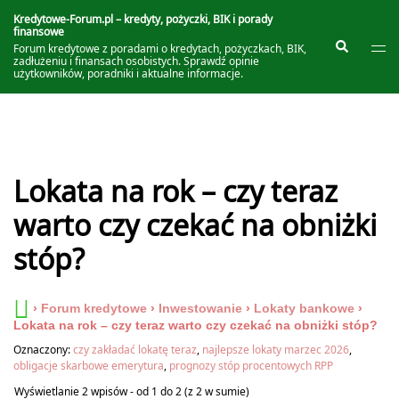
Przejdź
do
Kredytowe-Forum.pl – kredyty, pożyczki, BIK i porady
finansowe
treści
Prze
Szukaj
Forum kredytowe z poradami o kredytach, pożyczkach, BIK,
me
zadłużeniu i finansach osobistych. Sprawdź opinie
użytkowników, poradniki i aktualne informacje.
Lokata na rok – czy teraz
warto czy czekać na obniżki
stóp?
›
Forum kredytowe
›
Inwestowanie
›
Lokaty bankowe
›
Lokata na rok – czy teraz warto czy czekać na obniżki stóp?
Oznaczony:
czy zakładać lokatę teraz
,
najlepsze lokaty marzec 2026
,
obligacje skarbowe emerytura
,
prognozy stóp procentowych RPP
Wyświetlanie 2 wpisów - od 1 do 2 (z 2 w sumie)