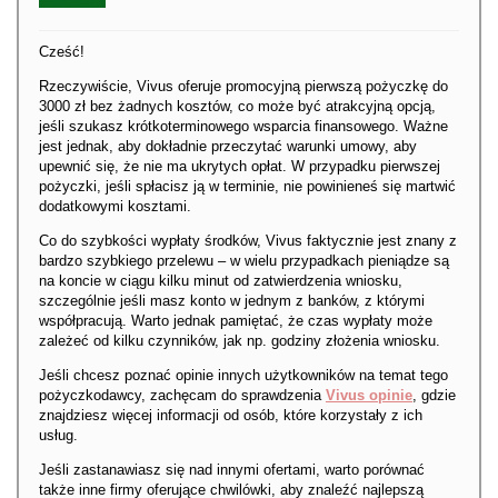
Cześć!
Rzeczywiście, Vivus oferuje promocyjną pierwszą pożyczkę do
3000 zł bez żadnych kosztów, co może być atrakcyjną opcją,
jeśli szukasz krótkoterminowego wsparcia finansowego. Ważne
jest jednak, aby dokładnie przeczytać warunki umowy, aby
upewnić się, że nie ma ukrytych opłat. W przypadku pierwszej
pożyczki, jeśli spłacisz ją w terminie, nie powinieneś się martwić
dodatkowymi kosztami.
Co do szybkości wypłaty środków, Vivus faktycznie jest znany z
bardzo szybkiego przelewu – w wielu przypadkach pieniądze są
na koncie w ciągu kilku minut od zatwierdzenia wniosku,
szczególnie jeśli masz konto w jednym z banków, z którymi
współpracują. Warto jednak pamiętać, że czas wypłaty może
zależeć od kilku czynników, jak np. godziny złożenia wniosku.
Jeśli chcesz poznać opinie innych użytkowników na temat tego
pożyczkodawcy, zachęcam do sprawdzenia
Vivus opinie
, gdzie
znajdziesz więcej informacji od osób, które korzystały z ich
usług.
Jeśli zastanawiasz się nad innymi ofertami, warto porównać
także inne firmy oferujące chwilówki, aby znaleźć najlepszą