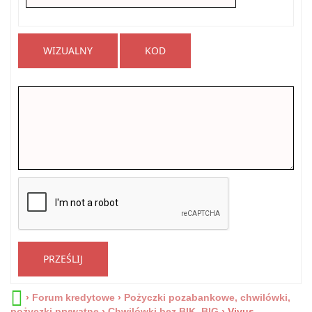
WIZUALNY
KOD
PRZEŚLIJ
›
Forum kredytowe
›
Pożyczki pozabankowe, chwilówki,
pożyczki prywatne
›
Chwilówki bez BIK, BIG
›
Vivus –