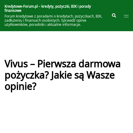
Przejdź
do
Kredytowe-Forum.pl – kredyty, pożyczki, BIK i porady
finansowe
treści
Prze
Szukaj
Forum kredytowe z poradami o kredytach, pożyczkach, BIK,
me
zadłużeniu i finansach osobistych. Sprawdź opinie
użytkowników, poradniki i aktualne informacje.
Vivus – Pierwsza darmowa
pożyczka? Jakie są Wasze
opinie?