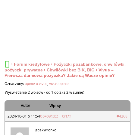
›
Forum kredytowe
›
Pożyczki pozabankowe, chwilówki,
pożyczki prywatne
›
Chwilówki bez BIK, BIG
›
Vivus –
Pierwsza darmowa pożyczka? Jakie są Wasze opinie?
Oznaczony:
opinie o vivus
,
vivus opinie
Wyświetlanie 2 wpisów - od 1 do 2 (z 2 w sumie)
Autor
Wpisy
2024-10-01 o 11:54
|
#4268
ODPOWIEDZ
CYTAT
JacekWronko